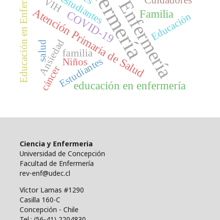
enfermería
Educación en Enfermería
estudiantes
Cuidadores
VIH
Enfermería
Atención Primaria de Salud
Familia
COVID-19
Educación
Ansiedad
salud
familia
Estudiantes
Niños
cáncer
educación en enfermería
Ciencia y Enfermeria
Universidad de Concepción
Facultad de Enfermería
rev-enf@udec.cl
Víctor Lamas #1290
Casilla 160-C
Concepción - Chile
Tel.: (56-41) 2204830