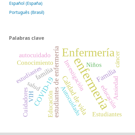
Español (España)
Português (Brasil)
Palabras clave
Enfermería
estudiantes de enfermería
cáncer
autocuidado
enfermería
Investigación
Conocimiento
Niños
estudiantes
familia
Familia
Calidad de vida
COVID-19
Ansiedad
salud
educación
Autocuidado
Cuidadores
Educación
VIH
Estudiantes