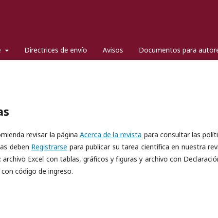
e
Directrices de envío
Avisos
Documentos para autor
as
comienda revisar la página
Acerca de la revista
para consultar las polít
s/as deben
Registrarse
para publicar su tarea científica en nuestra rev
archivo Excel con tablas, gráficos y figuras y archivo con Declaració
o con código de ingreso.