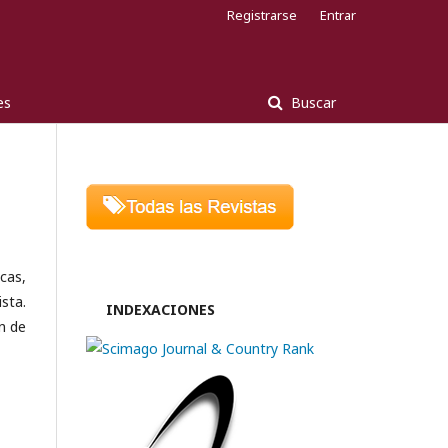
Registrarse
Entrar
es
Buscar
icas,
ista.
INDEXACIONES
n de