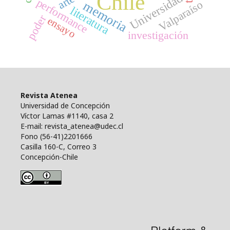
Chile
Universidad
arte
performance
Valparaíso
memoria
literatura
poder
ensayo
investigación
Revista Atenea
Universidad de Concepción
Víctor Lamas #1140, casa 2
E-mail: revista_atenea@udec.cl
Fono (56-41)2201666
Casilla 160-C, Correo 3
Concepción-Chile