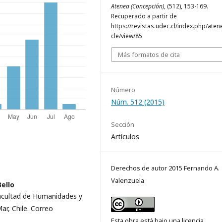
Atenea (Concepción)
, (512), 153-169.
Recuperado a partir de
https://revistas.udec.cl/index.php/atene
cle/view/85
Más formatos de cita
Número
Núm. 512 (2015)
Sección
Artículos
Derechos de autor 2015 Fernando A.
Valenzuela
ello
 Facultad de Humanidades y
Mar, Chile. Correo
Esta obra está bajo una licencia