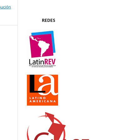
bución
REDES