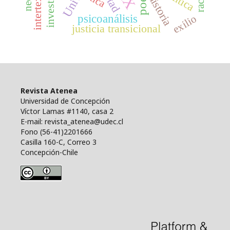
historia
psicoanálisis
exilio
justicia transicional
Revista Atenea
Universidad de Concepción
Víctor Lamas #1140, casa 2
E-mail: revista_atenea@udec.cl
Fono (56-41)2201666
Casilla 160-C, Correo 3
Concepción-Chile