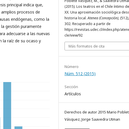
Poblete Vásquez, M., & Saavedra Utman,
sis principal indica que,
(2015). Los teatros en el Chile íntimo de
n amplios procesos de
XX. Una aproximación sociológica des
historia local.
Atenea (Concepción)
, (512)
 causas endógenas, como la
302. Recuperado a partir de
, la gestión puramente
https://revistas.udec.cl/index.php/atene
para adecuarse a las nuevas
cle/view/92
n la raíz de su ocaso y
Más formatos de cita
Número
Núm. 512 (2015)
Sección
Artículos
Derechos de autor 2015 Mario Poble
Vásquez, Jorge Saavedra Utman