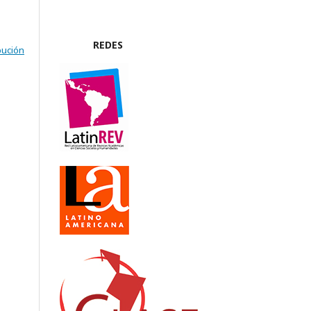
REDES
bución