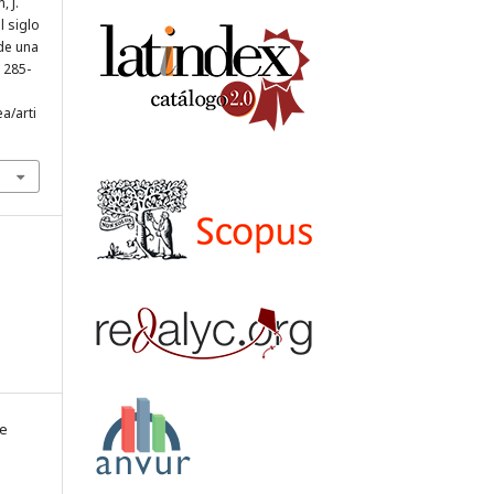
 J.
l siglo
de una
, 285-
a/arti
te