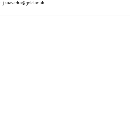
: j.saavedra@gold.ac.uk