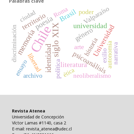
Palabras clave
Valparaíso
Roma
Brasil
poder
ciudad
territorio
poesía
universidad
siglo XIX
Chile
Universidad
discriminación
género
memoria
historia
autonomía
narrativa
arte
identidad
exilio
psicoanálisis
libertad
ensayo
política
literatura
ética
archivo
neoliberalismo
Revista Atenea
Universidad de Concepción
Víctor Lamas #1140, casa 2
E-mail: revista_atenea@udec.cl