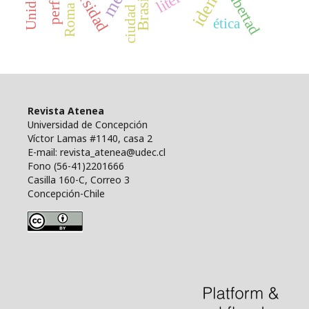
libertad
Brasil
Roma
ciudad
ética
Revista Atenea
Universidad de Concepción
Víctor Lamas #1140, casa 2
E-mail: revista_atenea@udec.cl
Fono (56-41)2201666
Casilla 160-C, Correo 3
Concepción-Chile