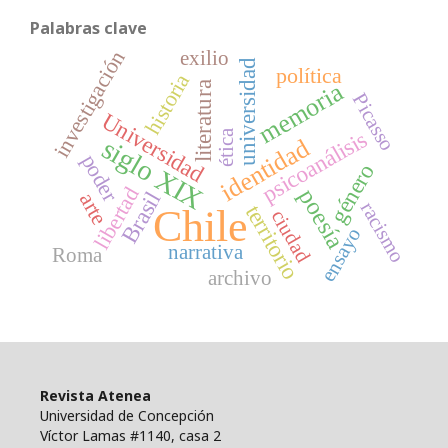
Palabras clave
investigación
exilio
universidad
política
historia
memoria
literatura
Picasso
Universidad
psicoanálisis
ética
siglo XIX
identidad
poder
género
libertad
poesía
Brasil
arte
racismo
territorio
Chile
ciudad
ensayo
narrativa
Roma
archivo
Revista Atenea
Universidad de Concepción
Víctor Lamas #1140, casa 2