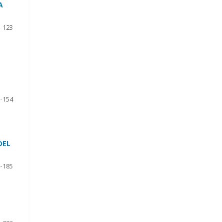
A
-123
-154
DEL
-185