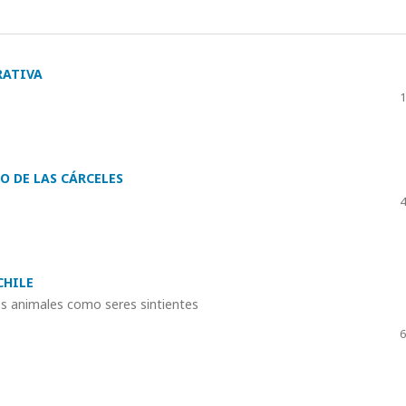
RATIVA
1
O DE LAS CÁRCELES
4
CHILE
los animales como seres sintientes
6