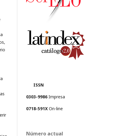
e
da
os,
rio
ra
ISSN
has
0303-9986
Impresa
0718-591X
On-line
rir
Número actual