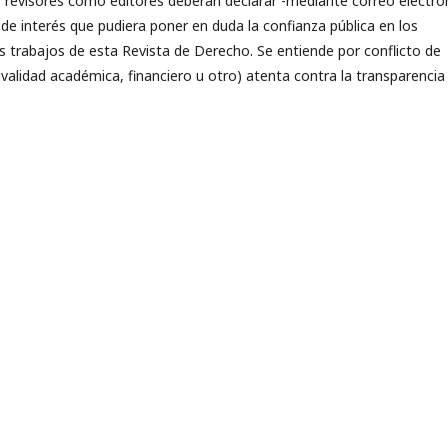
, revisores como editores deberán declarar -mediante correo electró
o de interés que pudiera poner en duda la confianza pública en los
os trabajos de esta Revista de Derecho. Se entiende por conflicto de
 rivalidad académica, financiero u otro) atenta contra la transparencia