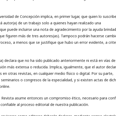
versidad de Concepción implica, en primer lugar, que quien lo suscrib
ará autor(a) de un trabajo solo a quienes hayan realizado una
o que puede incluirse una nota de agradecimiento por la ayuda brinda
 que figuren más de tres autores(as). Tampoco podrán hacerse cambi
proceso, a menos que se justifique que hubo un error evidente, a crite
(a) declara que no ha sido publicado anteriormente ni está en vías de
sión más extensa o reducida. Implica, igualmente, que el autor decla
n otras revistas, en cualquier medio físico o digital. Por su parte,
 seminarios o congresos de la especialidad, y si existen actas de dic
nline.
a Revista asume entonces un compromiso ético, necesario para confe
confiable al proceso editorial de nuestra publicación.