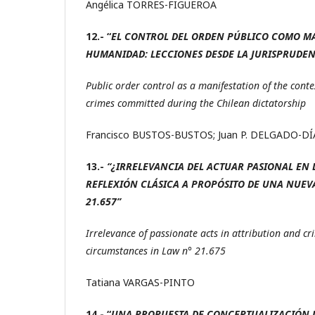
Angélica TORRES-FIGUEROA
12.- “
EL CONTROL DEL ORDEN PÚBLICO COMO MA
HUMANIDAD: LECCIONES DESDE LA JURISPRUDEN
Public order control as a manifestation of the cont
crimes committed during the Chilean dictatorship
Francisco BUSTOS-BUSTOS; Juan P. DELGADO-DÍ
13.-
“¿IRRELEVANCIA DEL ACTUAR PASIONAL EN
REFLEXIÓN CLÁSICA A PROPÓSITO DE UNA NUEVA
21.657”
Irrelevance of passionate acts in attribution and cri
circumstances in Law n° 21.675
Tatiana VARGAS-PINTO
14.- “
UNA PROPUESTA DE CONCEPTUALIZACIÓN DE