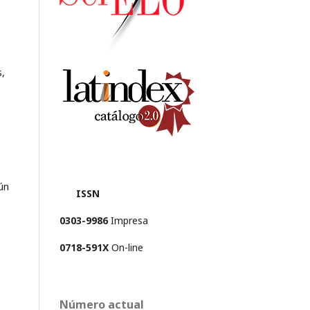
s,
ún
ISSN
0303-9986
Impresa
0718-591X
On-line
Número actual