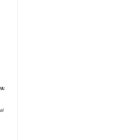
VA:
al