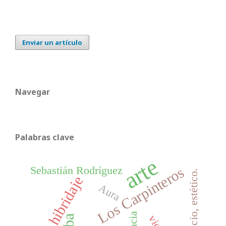
Enviar un artículo
Navegar
Palabras clave
arte
Los Carpinteros
Sebastián Rodríguez
crítica, juicio, estético.
hibridaje
Aura