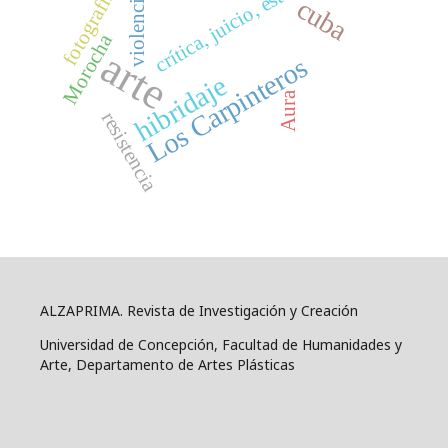
crítica, juicio, estético.
fotografía
violencia
cuba
Morocha
arte
Los Carpinteros
hibridaje
Aura
resistencia
ALZAPRIMA. Revista de Investigación y Creación
Universidad de Concepción, Facultad de Humanidades y
Arte, Departamento de Artes Plásticas