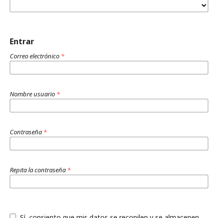
Entrar
Correo electrónico
*
Nombre usuario
*
Contraseña
*
Repita la contraseña
*
Sí, consiento que mis datos se recopilen y se almacenen