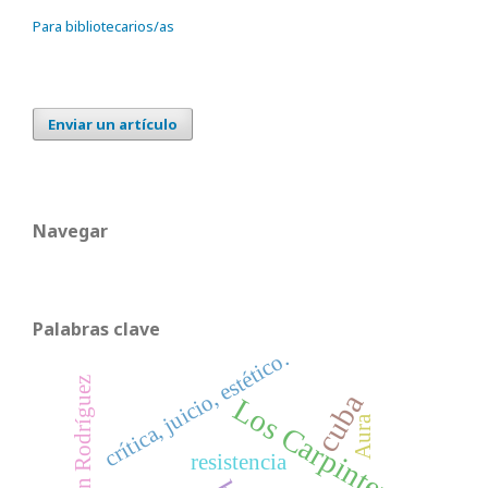
Para bibliotecarios/as
Enviar un artículo
Navegar
Palabras clave
crítica, juicio, estético.
Sebastián Rodríguez
cuba
Los Carpinteros
Aura
resistencia