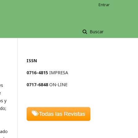
Entrar
Buscar
ISSN
0716-4815
IMPRESA
0717-6848
ON-LINE
es
e
os y
ado;
ntado