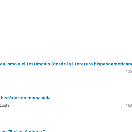
realismo y el testimonio (desde la literatura hispanoamericana
155
histórias da minha vida.
 Costa
163
oven “Rafael Cadenas”.