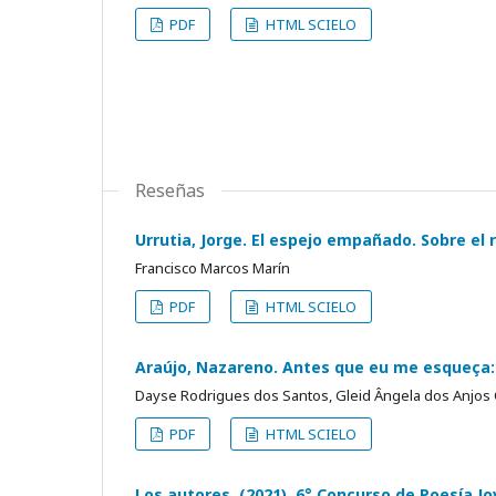
PDF
HTML SCIELO
Reseñas
Urrutia, Jorge. El espejo empañado. Sobre el 
Francisco Marcos Marín
PDF
HTML SCIELO
Araújo, Nazareno. Antes que eu me esqueça: 
Dayse Rodrigues dos Santos, Gleid Ângela dos Anjos
PDF
HTML SCIELO
Los autores. (2021). 6° Concurso de Poesía J