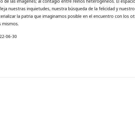
ico de las imágenes; al contagio entre reinos heterogéneos. El espaci
efleja nuestras inquietudes, nuestra búsqueda de la felicidad y nuestro
rializar la patria que imaginamos posible en el encuentro con los o
s mismos.
22-06-30