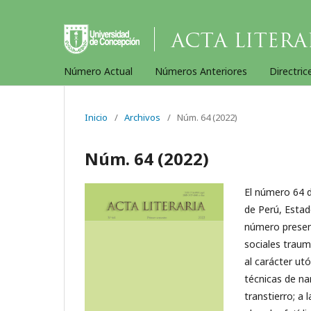
Número Actual
Números Anteriores
Directric
Inicio
/
Archivos
/
Núm. 64 (2022)
Núm. 64 (2022)
El número 64 d
de Perú, Estad
número present
sociales traum
al carácter ut
técnicas de nar
transtierro; a 