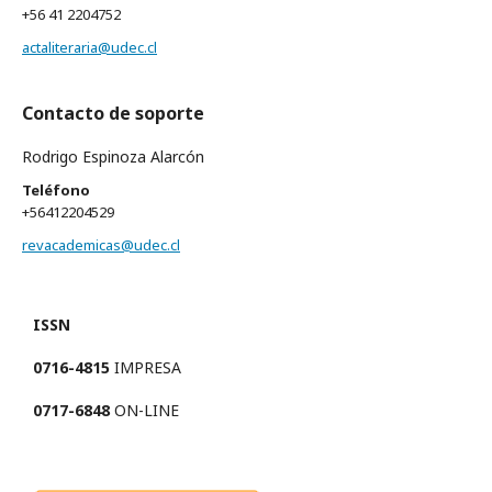
+56 41 2204752
actaliteraria@udec.cl
Contacto de soporte
Rodrigo Espinoza Alarcón
Teléfono
+56412204529
revacademicas@udec.cl
ISSN
0716-4815
IMPRESA
0717-6848
ON-LINE