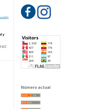
bución
d y
l
(CC
Número actual