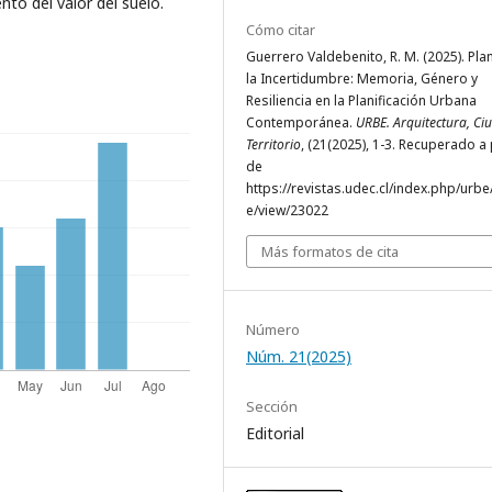
to del valor del suelo.
Cómo citar
Guerrero Valdebenito, R. M. (2025). Plan
la Incertidumbre: Memoria, Género y
Resiliencia en la Planificación Urbana
Contemporánea.
URBE. Arquitectura, Ci
Territorio
, (21(2025), 1-3. Recuperado a 
de
https://revistas.udec.cl/index.php/urbe/
e/view/23022
Más formatos de cita
Número
Núm. 21(2025)
Sección
Editorial