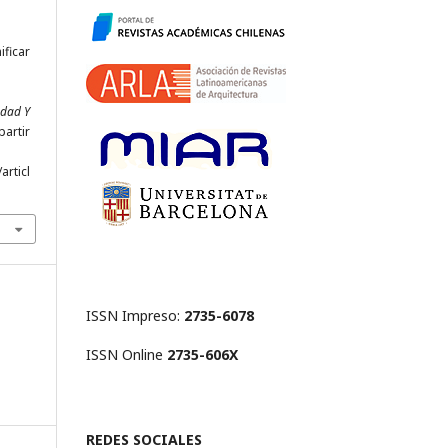
ificar
udad Y
partir
articl
ISSN Impreso:
2735-6078
ISSN Online
2735-606X
REDES SOCIALES