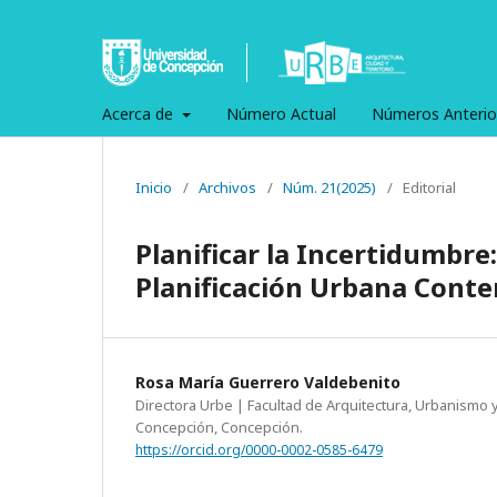
Acerca de
Número Actual
Números Anterio
Inicio
/
Archivos
/
Núm. 21(2025)
/
Editorial
Planificar la Incertidumbre
Planificación Urbana Con
Rosa María Guerrero Valdebenito
Directora Urbe | Facultad de Arquitectura, Urbanismo 
Concepción, Concepción.
https://orcid.org/0000-0002-0585-6479