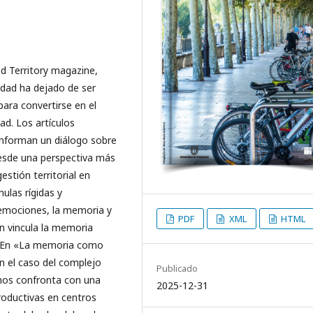
nd Territory magazine,
dad ha dejado de ser
ara convertirse en el
dad. Los artículos
onforman un diálogo sobre
desde una perspectiva más
stión territorial en
ulas rígidas y
 emociones, la memoria y
PDF
XML
HTML
ón vincula la memoria
a. En «La memoria como
an el caso del complejo
Publicado
 nos confronta con una
2025-12-31
productivas en centros