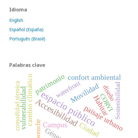
Idioma
English
Español (España)
Português (Brasil)
Palabras clave
patrimonio
confort ambiental
cambio climático
waterfront
comodidad térmica
Sostenibilidad
Movilidad
diseño
vulnerabilidad
espacio público
CORVI
Habitar
Accesibilidad
paisaje urbano
Pewenche
Ciudad
Campus
Género