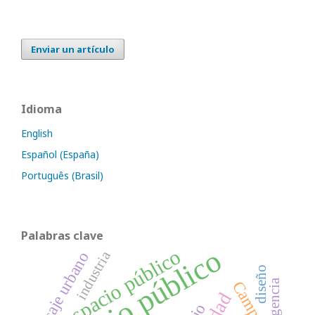
Enviar un artículo
Idioma
English
Español (España)
Português (Brasil)
Palabras clave
Espacio público
espacio público
industria
paisaje urbano
diseño
Campus