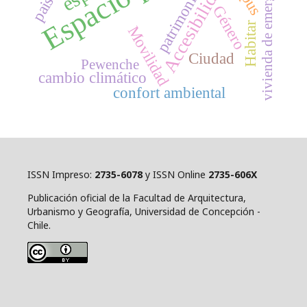
vivienda de emergencia
Accesibilidad
patrimonio
Género
Habitar
Movilidad
Ciudad
Pewenche
cambio climático
confort ambiental
ISSN Impreso:
2735-6078
y ISSN Online
2735-606X
Publicación oficial de la Facultad de Arquitectura,
Urbanismo y Geografía, Universidad de Concepción -
Chile.