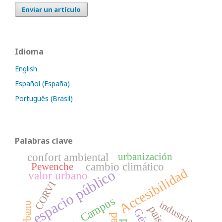
Enviar un artículo
Idioma
English
Español (España)
Português (Brasil)
Palabras clave
confort ambiental
urbanización
cambio climático
Pewenche
Accesibilidad
espacio público
valor urbano
CORVI
Campus
industria