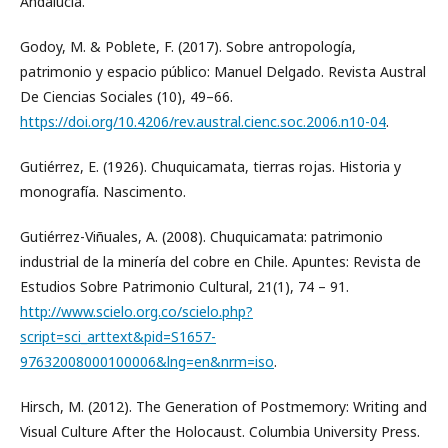
Andalucía.
Godoy, M. & Poblete, F. (2017). Sobre antropología,
patrimonio y espacio público: Manuel Delgado. Revista Austral
De Ciencias Sociales (10), 49–66.
https://doi.org/10.4206/rev.austral.cienc.soc.2006.n10-04
.
Gutiérrez, E. (1926). Chuquicamata, tierras rojas. Historia y
monografía. Nascimento.
Gutiérrez-Viñuales, A. (2008). Chuquicamata: patrimonio
industrial de la minería del cobre en Chile. Apuntes: Revista de
Estudios Sobre Patrimonio Cultural, 21(1), 74 – 91.
http://www.scielo.org.co/scielo.php?
script=sci_arttext&pid=S1657-
97632008000100006&lng=en&nrm=iso
.
Hirsch, M. (2012). The Generation of Postmemory: Writing and
Visual Culture After the Holocaust. Columbia University Press.