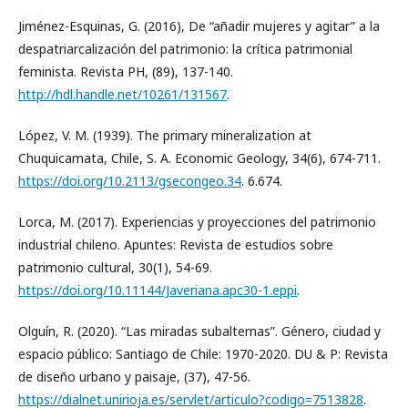
Jiménez-Esquinas, G. (2016), De “añadir mujeres y agitar” a la
despatriarcalización del patrimonio: la crítica patrimonial
feminista. Revista PH, (89), 137-140.
http://hdl.handle.net/10261/131567
.
López, V. M. (1939). The primary mineralization at
Chuquicamata, Chile, S. A. Economic Geology, 34(6), 674-711.
https://doi.org/10.2113/gsecongeo.34
. 6.674.
Lorca, M. (2017). Experiencias y proyecciones del patrimonio
industrial chileno. Apuntes: Revista de estudios sobre
patrimonio cultural, 30(1), 54-69.
https://doi.org/10.11144/Javeriana.apc30-1.eppi
.
Olguín, R. (2020). “Las miradas subalternas”. Género, ciudad y
espacio público: Santiago de Chile: 1970-2020. DU & P: Revista
de diseño urbano y paisaje, (37), 47-56.
https://dialnet.unirioja.es/servlet/articulo?codigo=7513828
.