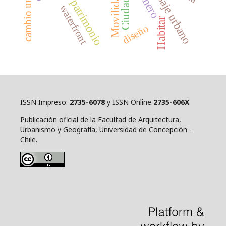
cambio urbano
paisaje urbano
Género
Movilidad
Ciudad
patrimonio
waterfront
Habitar
diseño
ISSN Impreso:
2735-6078
y ISSN Online
2735-606X
Publicación oficial de la Facultad de Arquitectura,
Urbanismo y Geografía, Universidad de Concepción -
Chile.