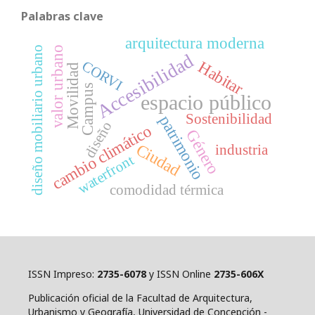
Palabras clave
arquitectura moderna
valor urbano
diseño mobiliario urbano
Accesibilidad
CORVI
Habitar
Movilidad
Campus
espacio público
Sostenibilidad
patrimonio
diseño
cambio climático
Género
Ciudad
industria
waterfront
comodidad térmica
ISSN Impreso:
2735-6078
y ISSN Online
2735-606X
Publicación oficial de la Facultad de Arquitectura,
Urbanismo y Geografía, Universidad de Concepción -