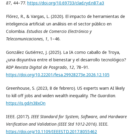
87
, 44–77.
https://doi.org/10.69733/clad.ryd.n87.a3
Flórez, R., & Vargas, L. (2020). El impacto de herramientas de
inteligencia artificial: un análisis en el sector público en
Colombia.
Estudios de Comercio Electrónico y
Telecomunicaciones
,
1
, 1–46.
González Gutiérrez, J. (2025). La IA como caballo de Troya,
¿una disyuntiva entre el bienestar y el desarrollo tecnológico?
RDP Revista Digital de Posgrado
,
12
, 78–91.
https://doi.org/10.22201/fesa.29928273e.2026.12.105
Greenhouse, S. (2023, 8 de febrero). US experts warn AI likely
to kill off jobs and widen wealth inequality.
The Guardian
.
https://is.gd/n38xQn
IEEE. (2017).
IEEE Standard for System, Software, and Hardware
Verification and Validation (IEEE Std 1012-2016)
. IEEE.
https://doi.org/10.1109/IEEESTD.2017.8055462