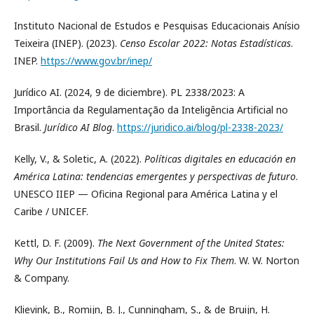
Instituto Nacional de Estudos e Pesquisas Educacionais Anísio
Teixeira (INEP). (2023).
Censo Escolar 2022: Notas Estadísticas
.
INEP.
https://www.gov.br/inep/
Jurídico AI. (2024, 9 de diciembre). PL 2338/2023: A
Importância da Regulamentação da Inteligência Artificial no
Brasil.
Jurídico AI Blog
.
https://juridico.ai/blog/pl-2338-2023/
Kelly, V., & Soletic, A. (2022).
Políticas digitales en educación en
América Latina: tendencias emergentes y perspectivas de futuro
.
UNESCO IIEP — Oficina Regional para América Latina y el
Caribe / UNICEF.
Kettl, D. F. (2009).
The Next Government of the United States:
Why Our Institutions Fail Us and How to Fix Them
. W. W. Norton
& Company.
Klievink, B., Romijn, B. J., Cunningham, S., & de Bruijn, H.