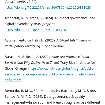
Conocimiento
,
10
(24).
https://doi.org/10.22201/enesl.20078064e.2022.24.81028
Arsenault, R., & Kreps, S. (2024). AI, global governance, and
digital sovereignty.
arXiv preprint
.
https://doi.org/10.48550/arXiv.2410.17481
Ayuntamiento de Helsinki. (2023).
Artificial Intelligence in
Participatory Budgeting
. City of Helsinki.
Barasa, H., & Iosad, A. (2022).
What Are Proactive Public
Services and Why Do We Need Them?
Tony Blair Institute for
Global Change.
https://www.institute.global/insights/public-
services/what-are-proactive-public-services-and-why-do-we-
need-them
Bernardo, B. M. V., São Mamede, H., Barroso, J. M. P., & dos
Santos, V. M. P. D. (2024). Data governance & quality
management—Innovation and breakthroughs across different