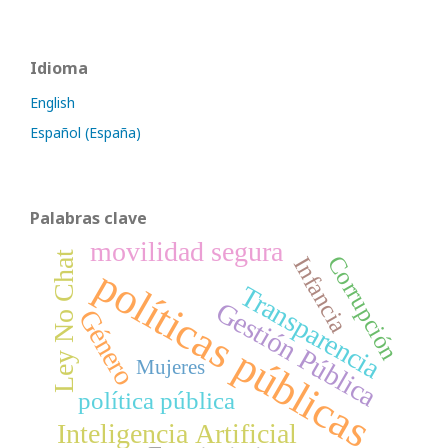
Idioma
English
Español (España)
Palabras clave
movilidad segura
Ley No Chat
Corrupción
Infancia
políticas públicas
Transparencia
Gestión Pública
Género
Mujeres
política pública
Inteligencia Artificial