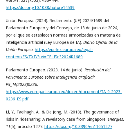
Nature
,
521
(7553), 436–444.
https://doi.org/10.1038/nature14539
Unión Europea. (2024). Reglamento (UE) 2024/1689 del
Parlamento Europeo y del Consejo, de 13 de junio de 2024,
por el que se establecen normas armonizadas en materia de
inteligencia artificial (Ley Europea de IA).
Diario Oficial de la
Unión Europea
.
https://eur-lex.europa.eu/legal-
content/ES/TXT/?uri=CELEX:32024R1689
Parlamento Europeo. (2023, 14 de junio).
Resolución del
Parlamento Europeo sobre inteligencia artificial:
P9_TA(2023)0236
.
https://www.europarl.europa.eu/doceo/document/TA-9-2023-
0236_ES.pdf
Li, Y., Taeihagh, A., & De Jong, M. (2018). The governance of
risks in ridesharing: A revelatory case from Singapore.
Energies
,
11
(5), artículo 1277.
https://doi.org/10.3390/en11051277