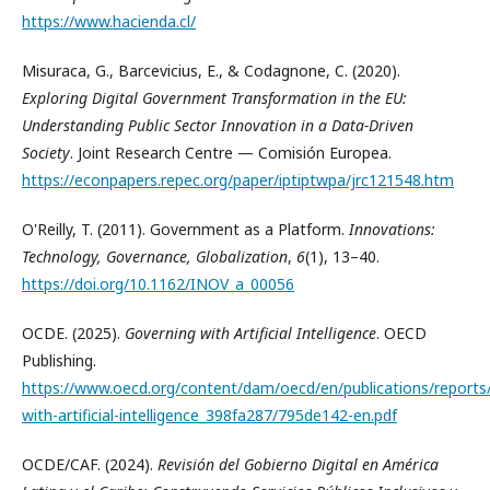
https://www.hacienda.cl/
Misuraca, G., Barcevicius, E., & Codagnone, C. (2020).
Exploring Digital Government Transformation in the EU:
Understanding Public Sector Innovation in a Data-Driven
Society
. Joint Research Centre — Comisión Europea.
https://econpapers.repec.org/paper/iptiptwpa/jrc121548.htm
O'Reilly, T. (2011). Government as a Platform.
Innovations:
Technology, Governance, Globalization
,
6
(1), 13–40.
https://doi.org/10.1162/INOV_a_00056
OCDE. (2025).
Governing with Artificial Intelligence
. OECD
Publishing.
https://www.oecd.org/content/dam/oecd/en/publications/reports
with-artificial-intelligence_398fa287/795de142-en.pdf
OCDE/CAF. (2024).
Revisión del Gobierno Digital en América