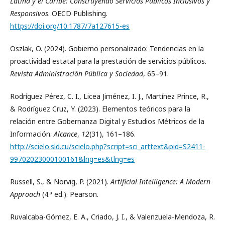
Latina y el Caribe: Construyendo Servicios Públicos Inclusivos y
Responsivos
. OECD Publishing.
https://doi.org/10.1787/7a127615-es
Oszlak, O. (2024). Gobierno personalizado: Tendencias en la
proactividad estatal para la prestación de servicios públicos.
Revista Administración Pública y Sociedad
, 65–91.
Rodríguez Pérez, C. I., Licea Jiménez, I. J., Martínez Prince, R.,
& Rodríguez Cruz, Y. (2023). Elementos teóricos para la
relación entre Gobernanza Digital y Estudios Métricos de la
Información.
Alcance
,
12
(31), 161–186.
http://scielo.sld.cu/scielo.php?script=sci_arttext&pid=S2411-
99702023000100161&lng=es&tlng=es
Russell, S., & Norvig, P. (2021).
Artificial Intelligence: A Modern
Approach
(4.ª ed.). Pearson.
Ruvalcaba-Gómez, E. A., Criado, J. I., & Valenzuela-Mendoza, R.