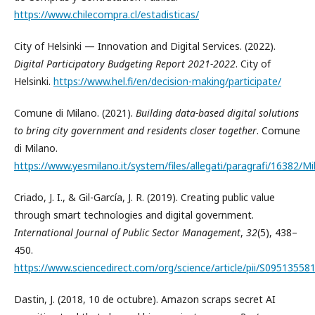
https://www.chilecompra.cl/estadisticas/
City of Helsinki — Innovation and Digital Services. (2022).
Digital Participatory Budgeting Report 2021-2022
. City of
Helsinki.
https://www.hel.fi/en/decision-making/participate/
Comune di Milano. (2021).
Building data-based digital solutions
to bring city government and residents closer together
. Comune
di Milano.
https://www.yesmilano.it/system/files/allegati/paragrafi/16382/
Criado, J. I., & Gil-García, J. R. (2019). Creating public value
through smart technologies and digital government.
International Journal of Public Sector Management
,
32
(5), 438–
450.
https://www.sciencedirect.com/org/science/article/pii/S0951355
Dastin, J. (2018, 10 de octubre). Amazon scraps secret AI