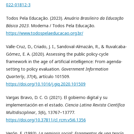
022-01812-3
Todos Pela Educação. (2023).
Anuário Brasileiro da Educação
Básica 2023
. Moderna / Todos Pela Educação.
https://www.todospelaeducacao.org.br/
Valle-Cruz, D., Criado, J. I., Sandoval-Almazán, R., & Ruvalcaba-
Gómez, E. A. (2020). Assessing the public policy-cycle
framework in the age of artificial intelligence: From agenda-
setting to policy evaluation.
Government Information
Quarterly
,
37
(4), artículo 101509.
https://doi.org/10.1016/j.giq.2020.101509
Vargas Bravo, D. C. O. (2021). El gobierno digital y su
implementación en el estado.
Ciencia Latina Revista Científica
Multidisciplinar
,
5
(6), 13767–13777.
https://doi.org/10.37811/cl_rcm.v5i6.1356
Verón, E. (1993).
La semiosis social: Fragmentos de una teoría