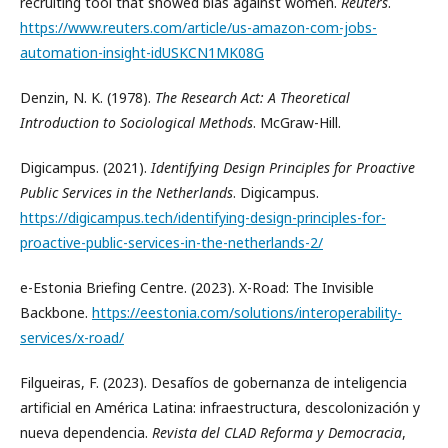
recruiting tool that showed bias against women.
Reuters
.
https://www.reuters.com/article/us-amazon-com-jobs-
automation-insight-idUSKCN1MK08G
Denzin, N. K. (1978).
The Research Act: A Theoretical
Introduction to Sociological Methods
. McGraw-Hill.
Digicampus. (2021).
Identifying Design Principles for Proactive
Public Services in the Netherlands
. Digicampus.
https://digicampus.tech/identifying-design-principles-for-
proactive-public-services-in-the-netherlands-2/
e-Estonia Briefing Centre. (2023). X-Road: The Invisible
Backbone.
https://eestonia.com/solutions/interoperability-
services/x-road/
Filgueiras, F. (2023). Desafíos de gobernanza de inteligencia
artificial en América Latina: infraestructura, descolonización y
nueva dependencia.
Revista del CLAD Reforma y Democracia
,