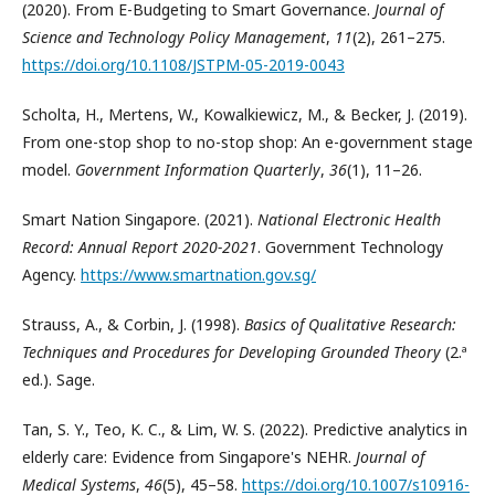
(2020). From E-Budgeting to Smart Governance.
Journal of
Science and Technology Policy Management
,
11
(2), 261–275.
https://doi.org/10.1108/JSTPM-05-2019-0043
Scholta, H., Mertens, W., Kowalkiewicz, M., & Becker, J. (2019).
From one-stop shop to no-stop shop: An e-government stage
model.
Government Information Quarterly
,
36
(1), 11–26.
Smart Nation Singapore. (2021).
National Electronic Health
Record: Annual Report 2020-2021
. Government Technology
Agency.
https://www.smartnation.gov.sg/
Strauss, A., & Corbin, J. (1998).
Basics of Qualitative Research:
Techniques and Procedures for Developing Grounded Theory
(2.ª
ed.). Sage.
Tan, S. Y., Teo, K. C., & Lim, W. S. (2022). Predictive analytics in
elderly care: Evidence from Singapore's NEHR.
Journal of
Medical Systems
,
46
(5), 45–58.
https://doi.org/10.1007/s10916-