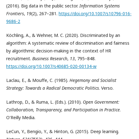
(2016). Big data in the public sector.
Information Systems
Frontiers
,
19
(2), 267–281.
https://doi.org/10.1007/s10796-016-
9686-2
Köchling, A., & Wehner, M. C. (2020). Discriminated by an
algorithm: A systematic review of discrimination and fairness
by algorithmic decision-making in the context of HR
recruitment.
Business Research
,
13
, 795–848.
https://doi.org/10.1007/s40685-020-00134-w
Laclau, E., & Mouffe, C. (1985).
Hegemony and Socialist
Strategy: Towards a Radical Democratic Politics
. Verso.
Lathrop, D., & Ruma, L. (Eds.). (2010).
Open Government:
Collaboration, Transparency, and Participation in Practice
.
O'Reilly Media.
LeCun, Y., Bengio, Y., & Hinton, G. (2015). Deep learning.