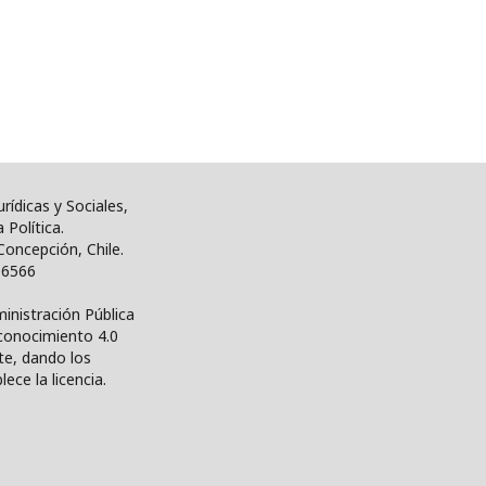
rídicas y Sociales,
Política.
Concepción, Chile.
206566
inistración Pública
econocimiento 4.0
te, dando los
ece la licencia.