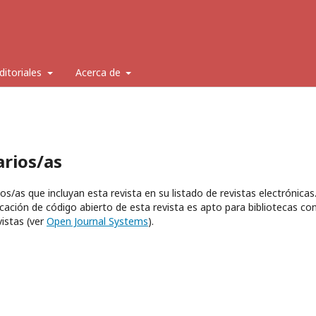
Editoriales
Acerca de
arios/as
os/as que incluyan esta revista en su listado de revistas electrónicas
cación de código abierto de esta revista es apto para bibliotecas co
istas (ver
Open Journal Systems
).