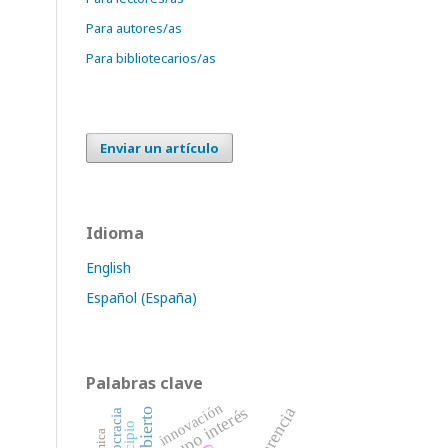
Para autores/as
Para bibliotecarios/as
Enviar un artículo
Idioma
English
Español (España)
Palabras clave
innovación
grupo interés
Burocracia