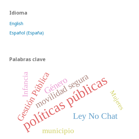
Idioma
English
Español (España)
Palabras clave
Gestión Pública
movilidad segura
Infancia
políticas públicas
Género
Mujeres
Ley No Chat
municipio