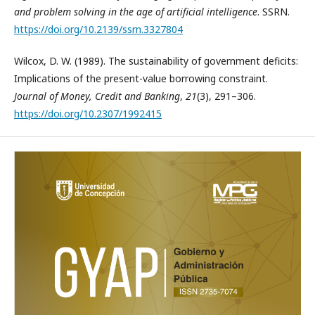
and problem solving in the age of artificial intelligence
. SSRN.
https://doi.org/10.2139/ssrn.3327804
Wilcox, D. W. (1989). The sustainability of government deficits:
Implications of the present-value borrowing constraint.
Journal of Money, Credit and Banking
,
21
(3), 291–306.
https://doi.org/10.2307/1992415