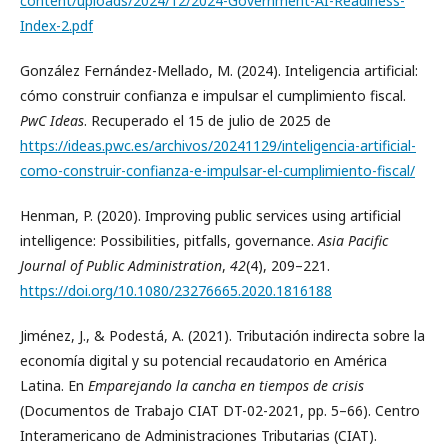
content/uploads/2024/12/2024-Government-AI-Readiness-
Index-2.pdf
González Fernández-Mellado, M. (2024). Inteligencia artificial:
cómo construir confianza e impulsar el cumplimiento fiscal.
PwC Ideas
. Recuperado el 15 de julio de 2025 de
https://ideas.pwc.es/archivos/20241129/inteligencia-artificial-
como-construir-confianza-e-impulsar-el-cumplimiento-fiscal/
Henman, P. (2020). Improving public services using artificial
intelligence: Possibilities, pitfalls, governance.
Asia Pacific
Journal of Public Administration
,
42
(4), 209–221.
https://doi.org/10.1080/23276665.2020.1816188
Jiménez, J., & Podestá, A. (2021). Tributación indirecta sobre la
economía digital y su potencial recaudatorio en América
Latina. En
Emparejando la cancha en tiempos de crisis
(Documentos de Trabajo CIAT DT-02-2021, pp. 5–66). Centro
Interamericano de Administraciones Tributarias (CIAT).