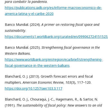
para combatir la pandemia
.
https://publications.iadb.org/es/informe-macroeconomico-de-
america-latina-y-el-caribe-2020
Banco Mundial. (2024).
A primer on restoring fiscal space and
sustainability
.
https://documents1.worldbank.org/curated/en/09906272415152
Banco Mundial. (2025).
Strengthening fiscal governance in the
Western Balkans
.
https://www.worldbank.org/en/region/eca/brief/strengthening-
fiscal-governance-in-the-western-balkans
Blanchard, O. J. (2013). Growth forecast errors and fiscal
multipliers.
American Economic Review
,
103
(3), 117–120.
https://doi.org/10.1257/aer.103.3.117
Blanchard, O. J., Chouraqui, J.-C., Hagemann, R., & Sartor, N.
(1991).
The sustainability of fiscal policy: New answers to an old