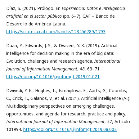
Díaz, S. (2021). Prólogo. En
Experiencia: Datos e inteligencia
artificial en el sector público
(pp. 6–7). CAF – Banco de
Desarrollo de América Latina.
https://scioteca.caf.com/handle/123456789/1793
Duan, Y., Edwards, J. S., & Dwivedi, Y. K. (2019). Artificial
intelligence for decision making in the era of big data:
Evolution, challenges and research agenda.
International
Journal of Information Management
,
48
, 63–71.
https://doi.org/10.1016/j.ijinfomgt.2019.01.021
Dwivedi, Y. K., Hughes, L., Ismagilova, E., Aarts, G., Coombs,
C., Crick, T., Galanos, V., et al. (2021). Artificial intelligence (AI):
Multidisciplinary perspectives on emerging challenges,
opportunities, and agenda for research, practice and policy.
International Journal of Information Management
,
57
, Artículo
101994.
https://doi.org/10.1016/j.ijinfomgt.2019.08.002