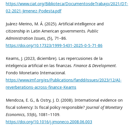
https://www.ciat.org/Biblioteca/DocumentosdeTrabajo/2021/DT-
02-2021-Jimenez-Podesta.pdf
Juárez-Merino, M. Á. (2025). Artificial intelligence and
citizenship in Latin American governments.
Public
Administration Issues
, (5), 71–86.
https://doi.org/10.17323/1999-5431-2025-0-5-71-86
Kearns, J. (2023, diciembre). Las repercusiones de la
inteligencia artificial en las finanzas.
Finance & Development
.
Fondo Monetario Internacional.
https://www.imf.org/es/Publications/fandd/issues/2023/12/AI-
reverberations-across-finance-Kearns
Mendoza, E. G., & Ostry, J. D. (2008). International evidence on
fiscal solvency: Is fiscal policy responsible?
Journal of Monetary
Economics
,
55
(6), 1081–1109.
https://doi.org/10.1016/j.jmoneco.2008.06.003