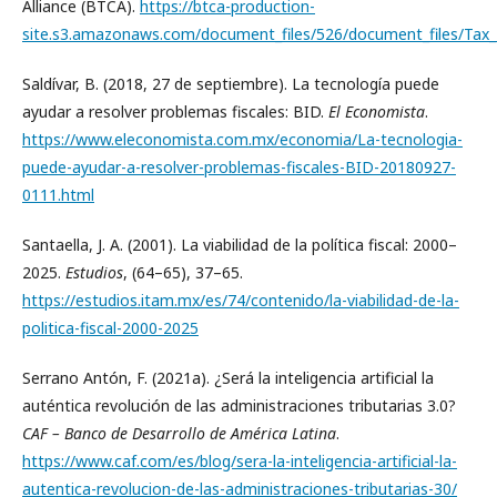
Alliance (BTCA).
https://btca-production-
site.s3.amazonaws.com/document_files/526/document_files/Tax_
Saldívar, B. (2018, 27 de septiembre). La tecnología puede
ayudar a resolver problemas fiscales: BID.
El Economista
.
https://www.eleconomista.com.mx/economia/La-tecnologia-
puede-ayudar-a-resolver-problemas-fiscales-BID-20180927-
0111.html
Santaella, J. A. (2001). La viabilidad de la política fiscal: 2000–
2025.
Estudios
, (64–65), 37–65.
https://estudios.itam.mx/es/74/contenido/la-viabilidad-de-la-
politica-fiscal-2000-2025
Serrano Antón, F. (2021a). ¿Será la inteligencia artificial la
auténtica revolución de las administraciones tributarias 3.0?
CAF – Banco de Desarrollo de América Latina
.
https://www.caf.com/es/blog/sera-la-inteligencia-artificial-la-
autentica-revolucion-de-las-administraciones-tributarias-30/