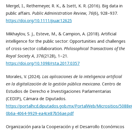
Mergel, I., Rethemeyer, R. K., & Isett, K. R. (2016). Big data in
public affairs.
Public Administration Review
,
76
(6), 928–937.
https://doi.org/10.1111/puar.12625
Mikhaylov, S. J., Esteve, M., & Campion, A. (2018). Artificial
intelligence for the public sector: Opportunities and challenges
of cross-sector collaboration.
Philosophical Transactions of the
Royal Society A
,
376
(2128), 1–21.
https://doi.org/10.1098/rsta.2017.0357
Morales, V. (2024).
Las aplicaciones de la inteligencia artificial
en la digitalización de la gestión pública mexicana
. Centro de
Estudios de Derecho e Investigaciones Parlamentarias
(CEDIP), Cámara de Diputados.
https://portalhcd.diputados.gob.mx/PortalWeb/Micrositios/5088e
0b6a-4064-9929-ea4ce87b56ae.pdf
Organización para la Cooperación y el Desarrollo Económicos