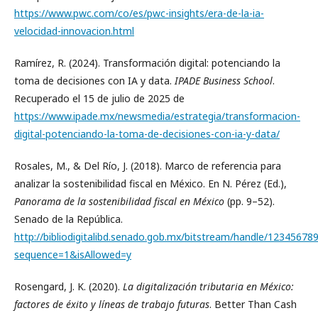
https://www.pwc.com/co/es/pwc-insights/era-de-la-ia-
velocidad-innovacion.html
Ramírez, R. (2024). Transformación digital: potenciando la
toma de decisiones con IA y data.
IPADE Business School
.
Recuperado el 15 de julio de 2025 de
https://www.ipade.mx/newsmedia/estrategia/transformacion-
digital-potenciando-la-toma-de-decisiones-con-ia-y-data/
Rosales, M., & Del Río, J. (2018). Marco de referencia para
analizar la sostenibilidad fiscal en México. En N. Pérez (Ed.),
Panorama de la sostenibilidad fiscal en México
(pp. 9–52).
Senado de la República.
http://bibliodigitalibd.senado.gob.mx/bitstream/handle/1234
sequence=1&isAllowed=y
Rosengard, J. K. (2020).
La digitalización tributaria en México:
factores de éxito y líneas de trabajo futuras
. Better Than Cash