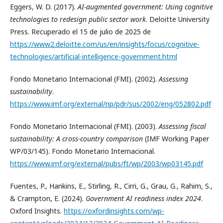
Eggers, W. D. (2017).
AI-augmented government: Using cognitive
technologies to redesign public sector work
. Deloitte University
Press. Recuperado el 15 de julio de 2025 de
https://www2.deloitte.com/us/en/insights/focus/cognitive-
technologies/artificial-intelligence-government.html
Fondo Monetario Internacional (FMI). (2002).
Assessing
sustainability
.
https://www.imf.org/external/np/pdr/sus/2002/eng/052802.pdf
Fondo Monetario Internacional (FMI). (2003).
Assessing fiscal
sustainability: A cross-country comparison
(IMF Working Paper
WP/03/145). Fondo Monetario Internacional.
https://www.imf.org/external/pubs/ft/wp/2003/wp03145.pdf
Fuentes, P., Hankins, E., Stirling, R., Cirri, G., Grau, G., Rahim, S.,
& Crampton, E. (2024).
Government AI readiness index 2024
.
Oxford Insights.
https://oxfordinsights.com/wp-