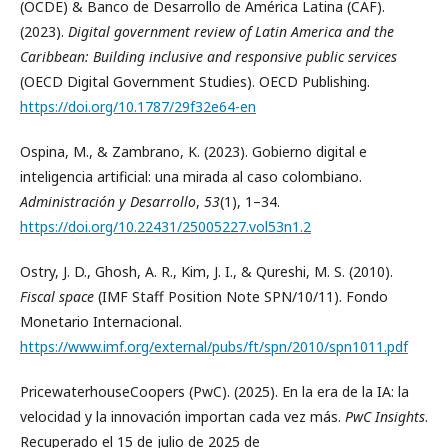
(OCDE) & Banco de Desarrollo de América Latina (CAF).
(2023).
Digital government review of Latin America and the
Caribbean: Building inclusive and responsive public services
(OECD Digital Government Studies). OECD Publishing.
https://doi.org/10.1787/29f32e64-en
Ospina, M., & Zambrano, K. (2023). Gobierno digital e
inteligencia artificial: una mirada al caso colombiano.
Administración y Desarrollo
,
53
(1), 1–34.
https://doi.org/10.22431/25005227.vol53n1.2
Ostry, J. D., Ghosh, A. R., Kim, J. I., & Qureshi, M. S. (2010).
Fiscal space
(IMF Staff Position Note SPN/10/11). Fondo
Monetario Internacional.
https://www.imf.org/external/pubs/ft/spn/2010/spn1011.pdf
PricewaterhouseCoopers (PwC). (2025). En la era de la IA: la
velocidad y la innovación importan cada vez más.
PwC Insights
.
Recuperado el 15 de julio de 2025 de