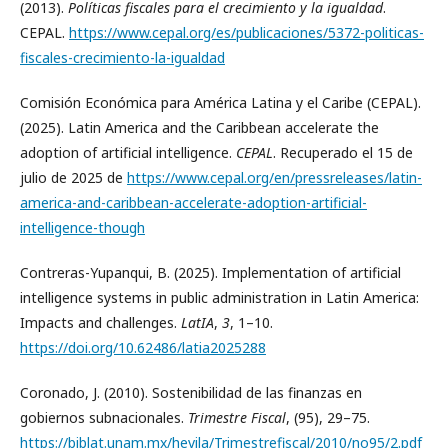
(2013).
Políticas fiscales para el crecimiento y la igualdad
.
CEPAL.
https://www.cepal.org/es/publicaciones/5372-politicas-
fiscales-crecimiento-la-igualdad
Comisión Económica para América Latina y el Caribe (CEPAL).
(2025). Latin America and the Caribbean accelerate the
adoption of artificial intelligence.
CEPAL
. Recuperado el 15 de
julio de 2025 de
https://www.cepal.org/en/pressreleases/latin-
america-and-caribbean-accelerate-adoption-artificial-
intelligence-though
Contreras-Yupanqui, B. (2025). Implementation of artificial
intelligence systems in public administration in Latin America:
Impacts and challenges.
LatIA
,
3
, 1–10.
https://doi.org/10.62486/latia2025288
Coronado, J. (2010). Sostenibilidad de las finanzas en
gobiernos subnacionales.
Trimestre Fiscal
, (95), 29–75.
https://biblat.unam.mx/hevila/Trimestrefiscal/2010/no95/2.pdf