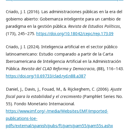
Criado, J. I. (2016). Las administraciones públicas en la era del
gobierno abierto: Gobernanza inteligente para un cambio de
paradigma en la gestión pública.
Revista de Estudios Políticos
,
(173), 245–275.
https://doi.org/10.18042/cepc/rep.173.09
Criado, J. I. (2024). Inteligencia artificial en el sector público
latinoamericano: Estudio comparado a partir de la Carta
Iberoamericana de Inteligencia Artificial en la Administración
Pública.
Revista del CLAD Reforma y Democracia
, (88), 116–143.
https://doi.org/10.69733/clad.ryd.n88.a387
Daniel, J., Davis, J., Fouad, M., & Rijckeghem, C. (2006).
Ajuste
fiscal para la estabilidad y el crecimiento
(Pamphlet Series No.
55). Fondo Monetario Internacional.
https://www.imf.org/-/media/Websites/IMF/imported-
publications-loe-
pdfs/external/spanish/pubs/ft/pam/pam55/pam55s.ashx