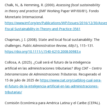
Chalk, N., & Hemming, R. (2000).
Assessing fiscal sustainability
in theory and practice
(IMF Working Paper WP/00/81). Fondo
Monetario Internacional.
https://www.imf.org/en/Publications/WP/Issues/2016/12/30/Asses
Fiscal-Sustainability-in-Theory-and-Practice-3561
Chapman, J. I. (2008). State and local fiscal sustainability: The
challenges.
Public Administration Review
,
68
(s1), 115–131.
https://doi.org/10.1111/j.1540-6210.2008.00983.x
Collosa, A. (2025). ¿Cuál será el futuro de la inteligencia
artificial en las administraciones tributarias?
Blog CIAT – Centro
Interamericano de Administraciones Tributarias
. Recuperado el
15 de julio de 2025 de
https://www.ciat.org/ciatblog-cual-sera-
el-futuro-de-la-inteligencia-artificial-en-las-administraciones-
tributarias/
Comisión Económica para América Latina y el Caribe (CEPAL).