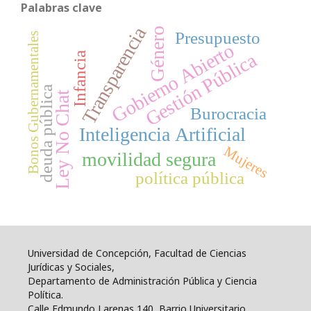
Palabras clave
Transparencia
Género
Presupuesto
Bonos Gubernamentales
Gobierno Abierto
Gestión Pública
Infancia
deuda pública
Ley No Chat
Burocracia
Inteligencia Artificial
Mujeres
movilidad segura
política pública
Universidad de Concepción, Facultad de Ciencias
Jurídicas y Sociales,
Departamento de Administración Pública y Ciencia
Política.
Calle Edmundo Larenas 140, Barrio Universitario,