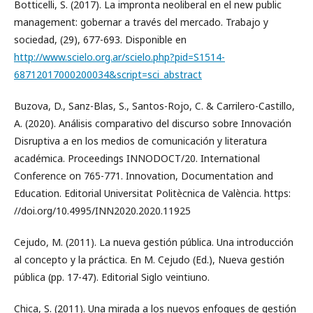
Botticelli, S. (2017). La impronta neoliberal en el new public
management: gobernar a través del mercado. Trabajo y
sociedad, (29), 677-693. Disponible en
http://www.scielo.org.ar/scielo.php?pid=S1514-
68712017000200034&script=sci_abstract
Buzova, D., Sanz-Blas, S., Santos-Rojo, C. & Carrilero-Castillo,
A. (2020). Análisis comparativo del discurso sobre Innovación
Disruptiva a en los medios de comunicación y literatura
académica. Proceedings INNODOCT/20. International
Conference on 765-771. Innovation, Documentation and
Education. Editorial Universitat Politècnica de València. https:
//doi.org/10.4995/INN2020.2020.11925
Cejudo, M. (2011). La nueva gestión pública. Una introducción
al concepto y la práctica. En M. Cejudo (Ed.), Nueva gestión
pública (pp. 17-47). Editorial Siglo veintiuno.
Chica, S. (2011). Una mirada a los nuevos enfoques de gestión