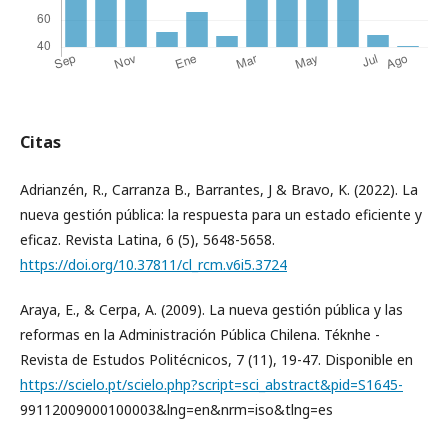
Citas
Adrianzén, R., Carranza B., Barrantes, J & Bravo, K. (2022). La
nueva gestión pública: la respuesta para un estado eficiente y
eficaz. Revista Latina, 6 (5), 5648-5658.
https://doi.org/10.37811/cl_rcm.v6i5.3724
Araya, E., & Cerpa, A. (2009). La nueva gestión pública y las
reformas en la Administración Pública Chilena. Téknhe -
Revista de Estudos Politécnicos, 7 (11), 19-47. Disponible en
https://scielo.pt/scielo.php?script=sci_abstract&pid=S1645-
99112009000100003&lng=en&nrm=iso&tlng=es