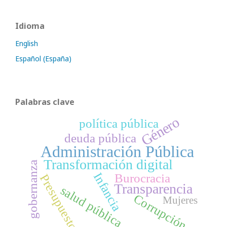
Idioma
English
Español (España)
Palabras clave
Género
política pública
deuda pública
Administración Pública
Transformación digital
gobernanza
Infancia
Burocracia
Presupuesto
Transparencia
salud pública
Corrupción
Mujeres