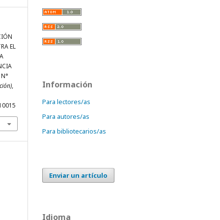
ACIÓN
RA EL
A
NCIA
 N°
Información
ción)
,
Para lectores/as
V10015
Para autores/as
Para bibliotecarios/as
Enviar un artículo
Idioma