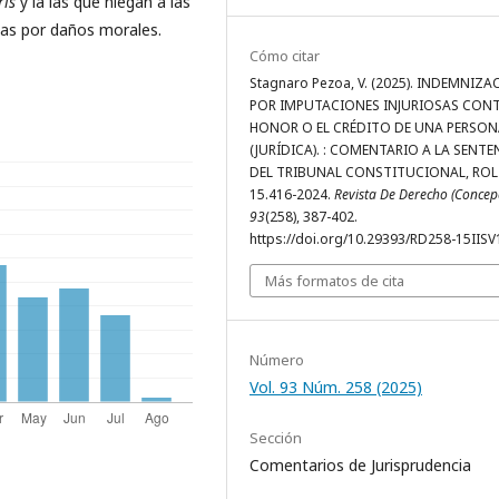
ris
y la las que niegan a las
adas por daños morales.
Cómo citar
Stagnaro Pezoa, V. (2025). INDEMNIZ
POR IMPUTACIONES INJURIOSAS CONT
HONOR O EL CRÉDITO DE UNA PERSON
(JURÍDICA). : COMENTARIO A LA SENTE
DEL TRIBUNAL CONSTITUCIONAL, ROL
15.416-2024.
Revista De Derecho (Concep
93
(258), 387-402.
https://doi.org/10.29393/RD258-15IIS
Más formatos de cita
Número
Vol. 93 Núm. 258 (2025)
Sección
Comentarios de Jurisprudencia