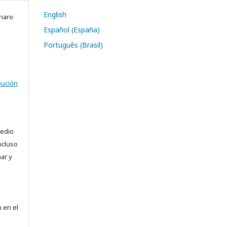
English
gnaro
Español (España)
Português (Brasil)
bución
medio
ncluso
ar y
e
 en el