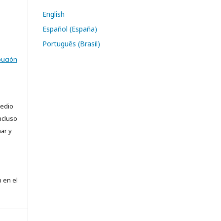
English
Español (España)
Português (Brasil)
bución
medio
ncluso
ar y
e
 en el