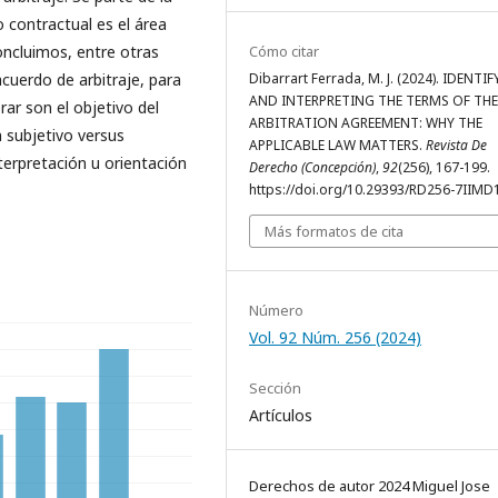
o contractual es el área
Cómo citar
oncluimos, entre otras
Dibarrart Ferrada, M. J. (2024). IDENTI
acuerdo de arbitraje, para
AND INTERPRETING THE TERMS OF THE
erar son el objetivo del
ARBITRATION AGREEMENT: WHY THE
 subjetivo versus
APPLICABLE LAW MATTERS.
Revista De
nterpretación u orientación
Derecho (Concepción)
,
92
(256), 167-199.
https://doi.org/10.29393/RD256-7IIMD
Más formatos de cita
Número
Vol. 92 Núm. 256 (2024)
Sección
Artículos
Derechos de autor 2024 Miguel Jose