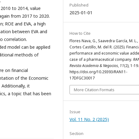
.
Published
 2010 to 2014, value
2025-01-01
 again from 2017 to 2020.
n; ROE and EVA, a high
relation between EVA and
How to Cite
o correlation.
Flores Nava, G., Saavedra García, M. L.,
ed model can be applied
Cortes Castillo, M. del R. (2025). Financi
performance and economic value adde
itional methods of
case of a pharmaceutical company.
RAN
Revista Academia & Negocios
,
11
(2), 1-19.
re on financial
https://doi.org/10.29393/RAN11-
tation of the Economic
17DFGC30017
dditionally, it
More Citation Formats
ics, a topic that has been
Issue
Vol. 11 No. 2 (2025)
Section