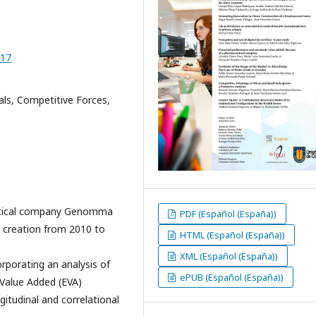
017
ls, Competitive Forces,
utical company Genomma
PDF (Español (España))
e creation from 2010 to
HTML (Español (España))
XML (Español (España))
rporating an analysis of
ePUB (Español (España))
 Value Added (EVA)
ngitudinal and correlational