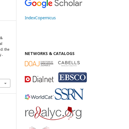
IndexCopernicus
 &
al
d: the
NETWORKS & CATALOGS
 -