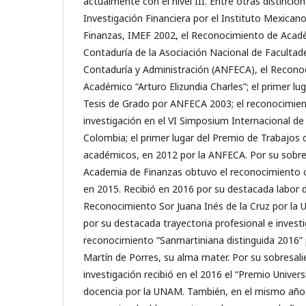
actualmente con el nivel III. Entre otras distinci
Investigación Financiera por el Instituto Mexican
Finanzas, IMEF 2002, el Reconocimiento de Acadé
Contaduría de la Asociación Nacional de Facultad
Contaduría y Administración (ANFECA), el Recono
Académico “Arturo Elizundia Charles”; el primer lu
Tesis de Grado por ANFECA 2003; el reconocimien
investigación en el VI Simposium Internacional de
Colombia; el primer lugar del Premio de Trabajos 
académicos, en 2012 por la ANFECA. Por su sobres
Academia de Finanzas obtuvo el reconocimiento 
en 2015. Recibió en 2016 por su destacada labor 
Reconocimiento Sor Juana Inés de la Cruz por la
por su destacada trayectoria profesional e investig
reconocimiento “Sanmartiniana distinguida 2016” 
Martín de Porres, su alma mater. Por su sobresali
investigación recibió en el 2016 el “Premio Univer
docencia por la UNAM. También, en el mismo año 