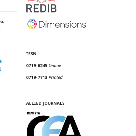
va,
l
ISSN
e
0719-6245
Online
l
0719-7713
Printed
ALLIED JOURNALS