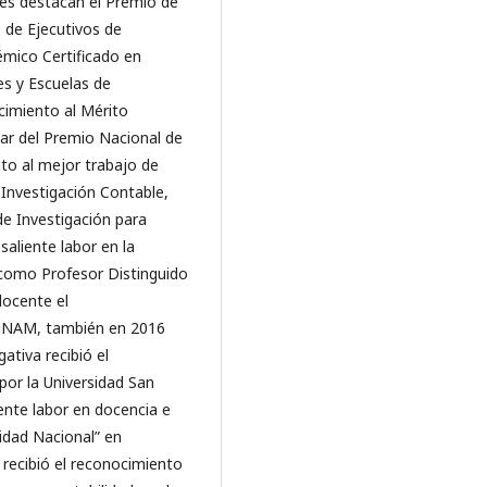
ones destacan el Premio de
o de Ejecutivos de
mico Certificado en
es y Escuelas de
cimiento al Mérito
gar del Premio Nacional de
to al mejor trabajo de
 Investigación Contable,
de Investigación para
aliente labor en la
como Profesor Distinguido
docente el
 UNAM, también en 2016
ativa recibió el
por la Universidad San
ente labor en docencia e
sidad Nacional” en
recibió el reconocimiento