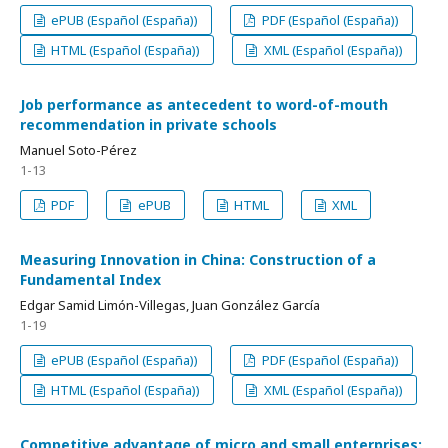
ePUB (Español (España))
PDF (Español (España))
HTML (Español (España))
XML (Español (España))
Job performance as antecedent to word-of-mouth
recommendation in private schools
Manuel Soto-Pérez
1-13
PDF
ePUB
HTML
XML
Measuring Innovation in China: Construction of a
Fundamental Index
Edgar Samid Limón-Villegas, Juan González García
1-19
ePUB (Español (España))
PDF (Español (España))
HTML (Español (España))
XML (Español (España))
Competitive advantage of micro and small enterprises: