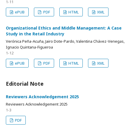
1-11
ePUB
PDF
HTML
XML
Organizational Ethics and Middle Management: A Case
Study in the Retail Industry
Verónica Peña-Acuña, Jairo Dote-Pardo, Valentina Chávez-Venegas,
Ignacio Quintana-Figueroa
1-12
ePUB
PDF
HTML
XML
Editorial Note
Reviewers Acknowledgement 2025
Reviewers Acknowledgement 2025
1-3
PDF