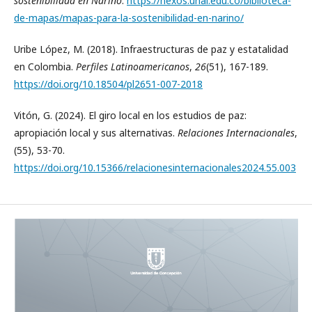
sostenibilidad en Nariño
.
https://nexos.unal.edu.co/biblioteca-
de-mapas/mapas-para-la-sostenibilidad-en-narino/
Uribe López, M. (2018). Infraestructuras de paz y estatalidad
en Colombia.
Perfiles Latinoamericanos
,
26
(51), 167-189.
https://doi.org/10.18504/pl2651-007-2018
Vitón, G. (2024). El giro local en los estudios de paz:
apropiación local y sus alternativas.
Relaciones Internacionales
,
(55), 53-70.
https://doi.org/10.15366/relacionesinternacionales2024.55.003