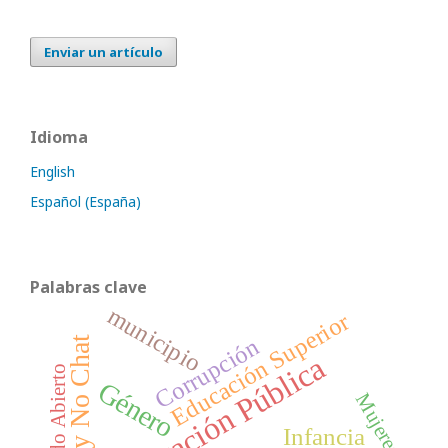
Enviar un artículo
Idioma
English
Español (España)
Palabras clave
municipio
Educación Superior
Corrupción
Ley No Chat
Administración Pública
Estado Abierto
Género
Mujeres
Infancia