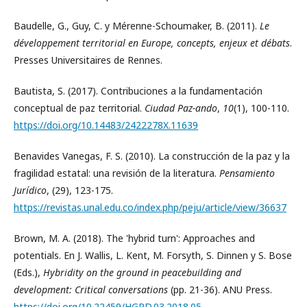
Baudelle, G., Guy, C. y Mérenne-Schoumaker, B. (2011).
Le
développement territorial en Europe, concepts, enjeux et débats
.
Presses Universitaires de Rennes.
Bautista, S. (2017). Contribuciones a la fundamentación
conceptual de paz territorial.
Ciudad Paz-ando
,
10
(1), 100-110.
https://doi.org/10.14483/2422278X.11639
Benavides Vanegas, F. S. (2010). La construcción de la paz y la
fragilidad estatal: una revisión de la literatura.
Pensamiento
Jurídico
, (29), 123-175.
https://revistas.unal.edu.co/index.php/peju/article/view/36637
Brown, M. A. (2018). The 'hybrid turn': Approaches and
potentials. En J. Wallis, L. Kent, M. Forsyth, S. Dinnen y S. Bose
(Eds.),
Hybridity on the ground in peacebuilding and
development: Critical conversations
(pp. 21-36). ANU Press.
https://doi.org/10.22459/HGPD.03.2018.05