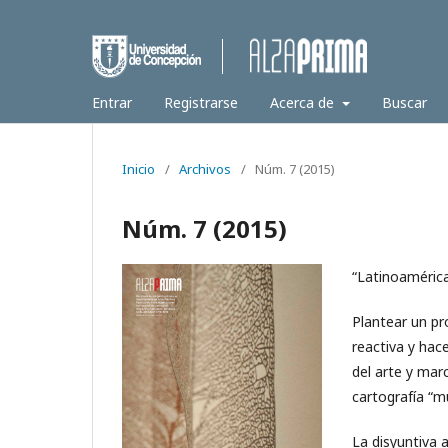
Entrar
Registrarse
Acerca de
Buscar
Inicio
/
Archivos
/
Núm. 7 (2015)
Núm. 7 (2015)
“Latinoaméric
Plantear un pr
reactiva y hace
del arte y marc
cartografía “m
La disyuntiva 