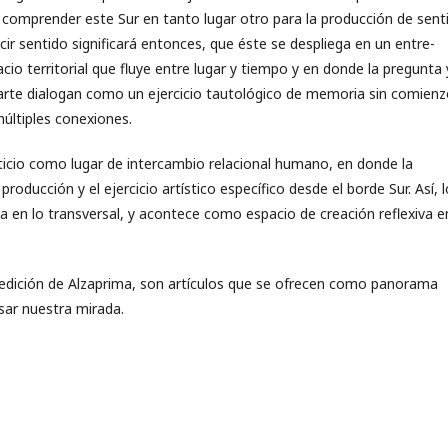
no comprender este Sur en tanto lugar otro para la producción de sent
cir sentido significará entonces, que éste se despliega en un entre-
cio territorial que fluye entre lugar y tiempo y en donde la pregunta 
arte dialogan como un ejercicio tautológico de memoria sin comienz
últiples conexiones.
ersticio como lugar de intercambio relacional humano, en donde la
oducción y el ejercicio artístico específico desde el borde Sur. Así, l
a en lo transversal, y acontece como espacio de creación reflexiva e
va edición de Alzaprima, son artículos que se ofrecen como panorama
ensar nuestra mirada.