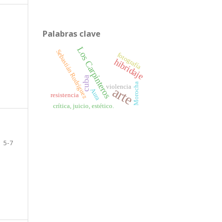
Palabras clave
Los Carpinteros
Sebastián Rodríguez
fotografía
hibridaje
cuba
Morocha
violencia
arte
Aura
resistencia
crítica, juicio, estético.
5-7