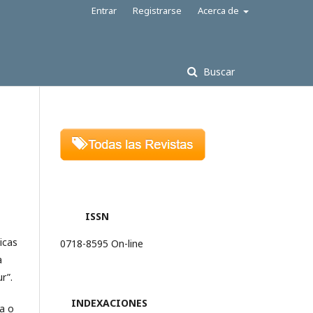
Entrar
Registrarse
Acerca de
Buscar
ISSN
ticas
0718-8595 On-line
a
r”.
INDEXACIONES
ca o