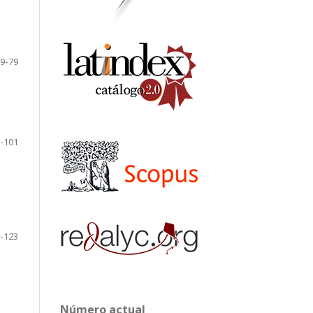
9-79
-101
-123
Número actual