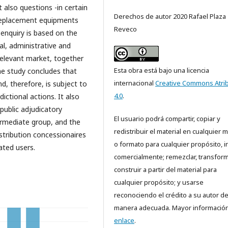
 also questions -in certain
Derechos de autor 2020 Rafael Plaza
f replacement equipments
Reveco
enquiry is based on the
al, administrative and
relevant market, together
Esta obra está bajo una licencia
The study concludes that
internacional
Creative Commons Atri
d, therefore, is subject to
4.0
.
dictional actions. It also
 public adjudicatory
El usuario podrá compartir, copiar y
rmediate group, and the
redistribuir el material en cualquier 
stribution concessionaires
o formato para cualquier propósito, i
ated users.
comercialmente; remezclar, transform
construir a partir del material para
cualquier propósito; y usarse
reconociendo el crédito a su autor d
manera adecuada. Mayor información
enlace
.