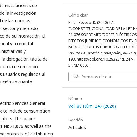
de instalaciones de
e la investigación
Cómo citar
al de las normas
Plaza Reveco, R. (2020). LA
del sector y mercado
INCONSTITUCIONALIDAD DE LA LEY Nº
21.076 SOBRE MEDIDORES ELÉCTRICOS.
o de su interacción. El
EFECTOS JURÍDICO-ECONÓMICOS EN E
ional y -como tal-
MERCADO DE DISTRIBUCIÓN ELÉCTRIC
nistrativas y
Revista De Derecho (Concepción)
,
88
(247),
 la derogación tácita de
193. https://doi.org/10.29393/RD247-
5RPIL10005
utonomía de un grupo
s usuarios regulados al
Más formatos de cita
bución en cuanto
Número
ectric Services General
Vol. 88 Núm. 247 (2020)
rk to include consumption
utors. This paper
Sección
t Nr. 21.076 as well as the
Artículos
e interests of distribution