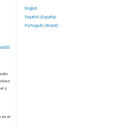
English
Español (España)
Português (Brasil)
bución
medio
ncluso
ar y
e
 en el