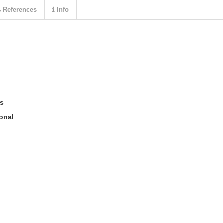
References
Info
as
onal