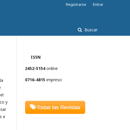
Registrarse
Entrar
Buscar
ISSN
2452-5154
online
0716-4815
impreso
la
e
el
co y
isar
s e