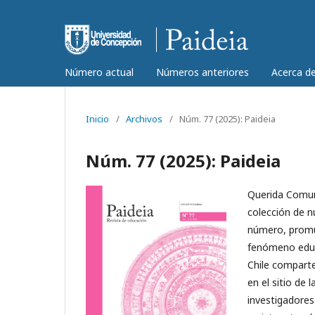
Número actual
Números anteriores
Acerca d
Inicio
/
Archivos
/
Núm. 77 (2025): Paideia
Núm. 77 (2025): Paideia
Querida Comun
colección de n
número, promue
fenómeno educa
Chile comparte
en el sitio de 
investigadores