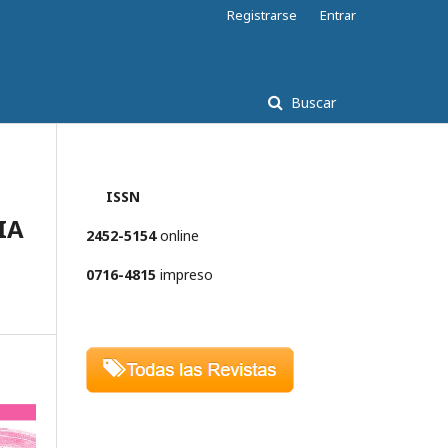
Registrarse
Entrar
Buscar
ISSN
IA
2452-5154
online
0716-4815
impreso