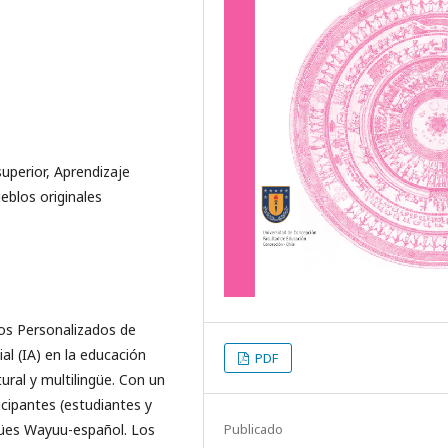
 superior, Aprendizaje
eblos originales
nos Personalizados de
ial (IA) en la educación
PDF
ural y multilingüe. Con un
cipantes (estudiantes y
gües Wayuu-español. Los
Publicado