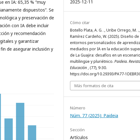
2025-12-11
se en IA: 65,35 % “muy
dianamente dispuestos”. Se
nológica y preservación de
Cómo citar
ación con IA debe incluir
Botello Plata, A. G. ., Uribe Orrego, M. .
ducción y recomendación
Ramírez Cardeño, W. (2025). Diseño de
gitales y garantizar
entornos personalizados de aprendiza
fin de asegurar inclusión y
mediados por IA en la educación supe
de La Guajira: desafíos en un escenari
multilingüe y pluriétnico.
Paideia. Revist
Educación
, (77), 9-30.
https://doi.org/10.29393/PA77-1DEBR3
Más formatos de cita
Número
Núm. 77 (2025): Paideia
Sección
Artículos