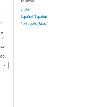
Idioma
English
Español (España)
, &
Português (Brasil)
je
rior
o
a De
0001