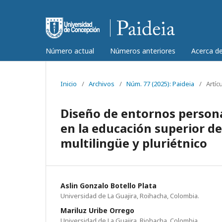
Número actual
Números anteriores
Acerca d
Inicio
/
Archivos
/
Núm. 77 (2025): Paideia
/
Artíc
Diseño de entornos persona
en la educación superior de
multilingüe y pluriétnico
Aslin Gonzalo Botello Plata
Universidad de La Guajira, Roihacha, Colombia.
Mariluz Uribe Orrego
Universidad de La Guajira, Riohacha, Colombia.