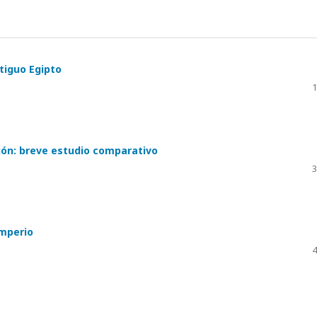
ntiguo Egipto
1
ión: breve estudio comparativo
3
imperio
4