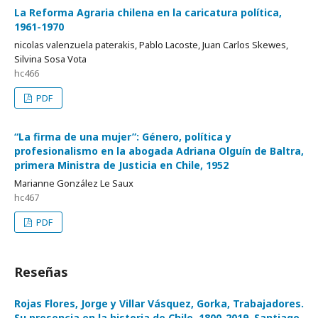
La Reforma Agraria chilena en la caricatura política,
1961-1970
nicolas valenzuela paterakis, Pablo Lacoste, Juan Carlos Skewes,
Silvina Sosa Vota
hc466
PDF
“La firma de una mujer”: Género, política y
profesionalismo en la abogada Adriana Olguín de Baltra,
primera Ministra de Justicia en Chile, 1952
Marianne González Le Saux
hc467
PDF
Reseñas
Rojas Flores, Jorge y Villar Vásquez, Gorka, Trabajadores.
Su presencia en la historia de Chile, 1800-2019. Santiago