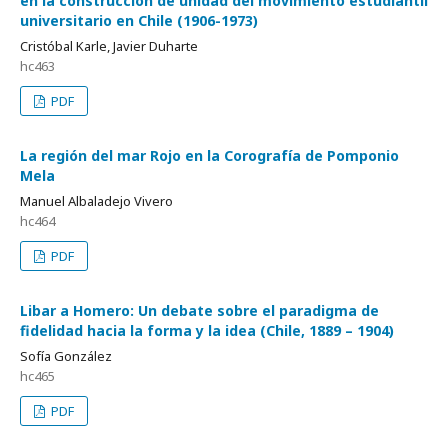
en la construcción de unidad del movimiento estudiantil
universitario en Chile (1906-1973)
Cristóbal Karle, Javier Duharte
hc463
PDF
La región del mar Rojo en la Corografía de Pomponio
Mela
Manuel Albaladejo Vivero
hc464
PDF
Libar a Homero: Un debate sobre el paradigma de
fidelidad hacia la forma y la idea (Chile, 1889 – 1904)
Sofía González
hc465
PDF