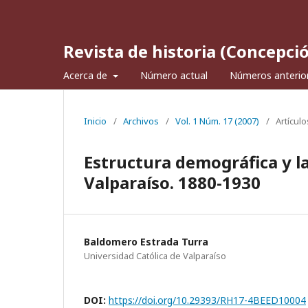
Revista de historia (Concepci
Acerca de
Número actual
Números anterio
Inicio
/
Archivos
/
Vol. 1 Núm. 17 (2007)
/
Artículo
Estructura demográfica y la
Valparaíso. 1880-1930
Baldomero Estrada Turra
Universidad Católica de Valparaíso
DOI:
https://doi.org/10.29393/RH17-4BEED10004