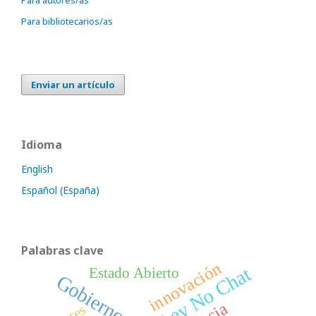
Para bibliotecarios/as
Enviar un artículo
Idioma
English
Español (España)
Palabras clave
innovación
Ley No Chat
Estado Abierto
Gobierno Abierto