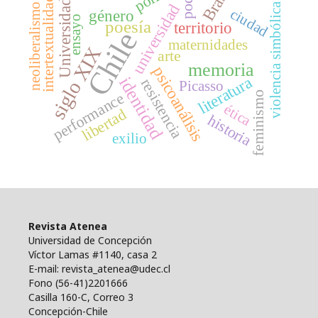
Brasil
poder
intertextualidad
Universidad
universidad
violencia simbólica
neoliberalismo
ciudad
género
ensayo
poesía
territorio
Chile
maternidades
siglo XIX
arte
memoria
psicoanálisis
literatura
identidad
resistencia
Picasso
performance
feminismo
ética
libertad
historia
exilio
Revista Atenea
Universidad de Concepción
Víctor Lamas #1140, casa 2
E-mail: revista_atenea@udec.cl
Fono (56-41)2201666
Casilla 160-C, Correo 3
Concepción-Chile