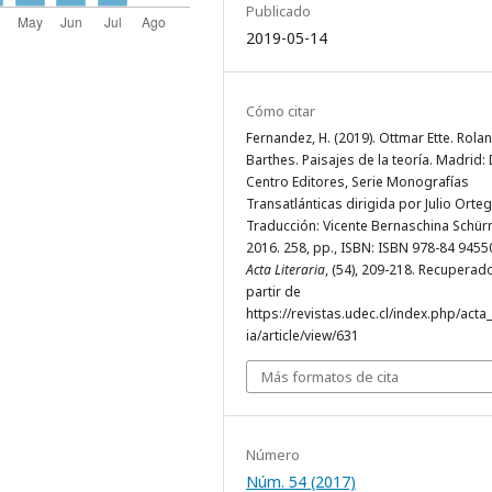
Publicado
2019-05-14
Cómo citar
Fernandez, H. (2019). Ottmar Ette. Rola
Barthes. Paisajes de la teoría. Madrid: 
Centro Editores, Serie Monografías
Transatlánticas dirigida por Julio Orteg
Traducción: Vicente Bernaschina Schü
2016. 258, pp., ISBN: ISBN 978-84 9455
Acta Literaria
, (54), 209-218. Recuperad
partir de
https://revistas.udec.cl/index.php/acta_
ia/article/view/631
Más formatos de cita
Número
Núm. 54 (2017)