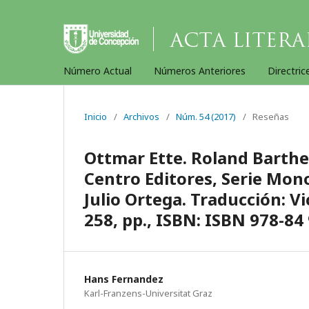
Número Actual
Números Anteriores
Directric
Inicio
/
Archivos
/
Núm. 54 (2017)
/
Reseñas
Ottmar Ette. Roland Barthes.
Centro Editores, Serie Mono
Julio Ortega. Traducción: 
258, pp., ISBN: ISBN 978-84
Hans Fernandez
Karl-Franzens-Universitat Graz