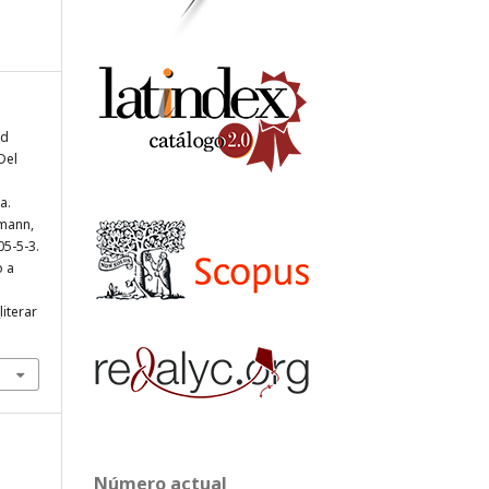
nd
Del
a.
rmann,
05-5-3.
o a
literar
Número actual