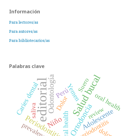
Información
Para lectores/as
Para autores/as
Para bibliotecarios/as
Palabras clave
Salud bucal
Odontología
Suero
editorial
Caries dental
Yemen
Perú
oral health
Dolor
Ortodoncia
saliva
review
Adolescente
Oral health
Periodontitis
Niño
periodontitis
prevalencia
dolor