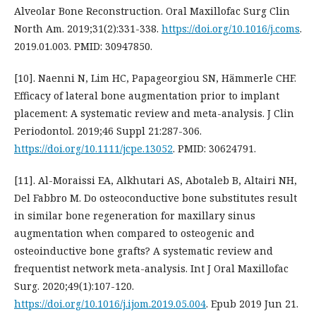
Alveolar Bone Reconstruction. Oral Maxillofac Surg Clin
North Am. 2019;31(2):331-338.
https://doi.org/10.1016/j.coms
.
2019.01.003. PMID: 30947850.
[10]. Naenni N, Lim HC, Papageorgiou SN, Hämmerle CHF.
Efficacy of lateral bone augmentation prior to implant
placement: A systematic review and meta-analysis. J Clin
Periodontol. 2019;46 Suppl 21:287-306.
https://doi.org/10.1111/jcpe.13052
. PMID: 30624791.
[11]. Al-Moraissi EA, Alkhutari AS, Abotaleb B, Altairi NH,
Del Fabbro M. Do osteoconductive bone substitutes result
in similar bone regeneration for maxillary sinus
augmentation when compared to osteogenic and
osteoinductive bone grafts? A systematic review and
frequentist network meta-analysis. Int J Oral Maxillofac
Surg. 2020;49(1):107-120.
https://doi.org/10.1016/j.ijom.2019.05.004
. Epub 2019 Jun 21.