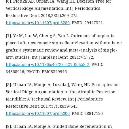
[6]. Plonka AB, Urban IA, Wang HL. Decision Tree for
Vertical Ridge Augmentation. Int J Periodontics
Restorative Dent. 2018;38(2):269-275.
https://doi.org/10.11607/prd.3280
. PMID: 29447321.
[7]. Ye M, Liu W, Cheng S, Yan L. Outcomes of implants
placed after osteotome sinus floor elevation without bone
grafts: a systematic review and meta-analysis of single-
arm studies. Int J Implant Dent. 2021;7(1):72.
https://doi.org/10.1186/s40729-021-00358-3
. PMID:
34368916; PMCID: PMC8349946.
[8]. Urban IA, Monje A, Lozada J, Wang HL. Principles for
Vertical Ridge Augmentation in the Atrophic Posterior
Mandible: A Technical Review. Int J Periodontics
Restorative Dent. 2017;37(5):639-645.
https://doi.org/10.11607/prd.3200
. PMID: 28817126.
[9]. Urban IA, Monje A. Guided Bone Regeneration in