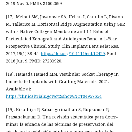
2019 Nov 5. PMID: 31602699
[17]. Meloni SM, Jovanovic SA, Urban I, Canullo L, Pisano
M, Tallarico M. Horizontal Ridge Augmentation using GBR
with a Native Collagen Membrane and 1:1 Ratio of
Particulated Xenograft and Autologous Bone: A 1-Year
Prospective Clinical Study. Clin Implant Dent Relat Res.
2017;19(1):38-45.
https://doi.org/10.1111/cid.12429
. Epub
2016 Jun 9. PMID: 27283920.
[18]. Hamada Hamed MM. Vestibular Socket Therapy in
Immediate Implants with Grafting Materials. 2021.
Available at:
https://clinicaltrials.gov/ct2/show/NCT04957654
[19]. Kiruthiga P, Sabarigirinathan S, Rupkumar P,
Prasanakumar D. Una revisión sistemática para deter-
minar la eficacia de las técnicas de preservación del
zócalo en la población adulta en ensayos controlados