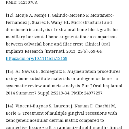
PMID: 31230768.
[12]. Monje A, Monje F, Galindo-Moreno P, Montanero-
Fernandez J, Suarez F, Wang HL. Microstructural and
densiometric analysis of extra oral bone block grafts for
maxillary horizontal bone augmentation: a comparison
between calvarial bone and iliac crest. Clinical Oral
Implants Research [Internet]. 2013; 25(6):659-64.
https://doi.org/10.1111/clr.12159
[13]. Al-Nawas B, Schiegnitz E. Augmentation procedures
using bone substitute materials or autogenous bone - a
systematic review and meta-analysis. Eur J Oral Implantol.
2014 Summer;7 Suppl 2:S219-34. PMID: 24977257.
[14]. Vincent-Bugnas S, Laurent J, Naman E, Charbit M,
Borie G. Treatment of multiple gingival recessions with
xenogeneic acellular dermal matrix compared to
connective tissue graft: a randomized split-mouth clinical