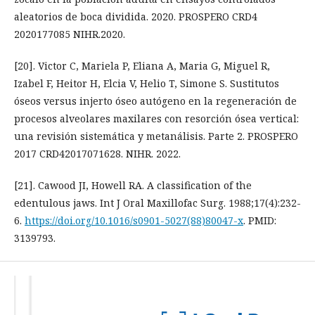
aleatorios de boca dividida. 2020. PROSPERO CRD4
2020177085 NIHR.2020.
[20]. Victor C, Mariela P, Eliana A, Maria G, Miguel R,
Izabel F, Heitor H, Elcia V, Helio T, Simone S. Sustitutos
óseos versus injerto óseo autógeno en la regeneración de
procesos alveolares maxilares con resorción ósea vertical:
una revisión sistemática y metanálisis. Parte 2. PROSPERO
2017 CRD42017071628. NIHR. 2022.
[21]. Cawood JI, Howell RA. A classification of the
edentulous jaws. Int J Oral Maxillofac Surg. 1988;17(4):232-
6.
https://doi.org/10.1016/s0901-5027(88)80047-x
. PMID:
3139793.