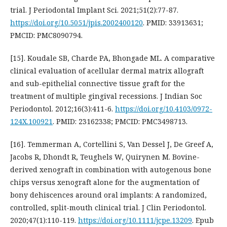
trial. J Periodontal Implant Sci. 2021;51(2):77-87.
https://doi.org/10.5051/jpis.2002400120
. PMID: 33913631;
PMCID: PMC8090794.
[15]. Koudale SB, Charde PA, Bhongade ML. A comparative
clinical evaluation of acellular dermal matrix allograft
and sub-epithelial connective tissue graft for the
treatment of multiple gingival recessions. J Indian Soc
Periodontol. 2012;16(3):411-6.
https://doi.org/10.4103/0972-
124X.100921
. PMID: 23162338; PMCID: PMC3498713.
[16]. Temmerman A, Cortellini S, Van Dessel J, De Greef A,
Jacobs R, Dhondt R, Teughels W, Quirynen M. Bovine-
derived xenograft in combination with autogenous bone
chips versus xenograft alone for the augmentation of
bony dehiscences around oral implants: A randomized,
controlled, split-mouth clinical trial. J Clin Periodontol.
2020;47(1):110-119.
https://doi.org/10.1111/jcpe.13209
. Epub