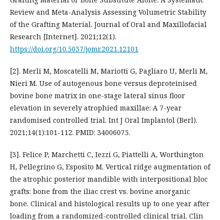
Review and Meta-Analysis Assessing Volumetric Stability
of the Grafting Material. Journal of Oral and Maxillofacial
Research [Internet]. 2021;12(1).
https://doi.org/10.5037/jomr.2021.12101
[2]. Merli M, Moscatelli M, Mariotti G, Pagliaro U, Merli M,
Nieri M. Use of autogenous bone versus deproteinised
bovine bone matrix in one-stage lateral sinus floor
elevation in severely atrophied maxillae: A 7-year
randomised controlled trial. Int J Oral Implantol (Berl).
2021;14(1):101-112. PMID: 34006075.
[3]. Felice P, Marchetti C, Iezzi G, Piattelli A, Worthington
H, Pellegrino G, Esposito M. Vertical ridge augmentation of
the atrophic posterior mandible with interpositional bloc
grafts: bone from the iliac crest vs. bovine anorganic
bone. Clinical and histological results up to one year after
loading from a randomized-controlled clinical trial. Clin