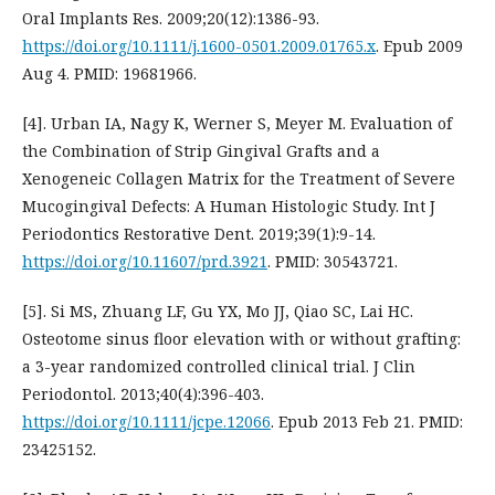
Oral Implants Res. 2009;20(12):1386-93.
https://doi.org/10.1111/j.1600-0501.2009.01765.x
. Epub 2009
Aug 4. PMID: 19681966.
[4]. Urban IA, Nagy K, Werner S, Meyer M. Evaluation of
the Combination of Strip Gingival Grafts and a
Xenogeneic Collagen Matrix for the Treatment of Severe
Mucogingival Defects: A Human Histologic Study. Int J
Periodontics Restorative Dent. 2019;39(1):9-14.
https://doi.org/10.11607/prd.3921
. PMID: 30543721.
[5]. Si MS, Zhuang LF, Gu YX, Mo JJ, Qiao SC, Lai HC.
Osteotome sinus floor elevation with or without grafting:
a 3-year randomized controlled clinical trial. J Clin
Periodontol. 2013;40(4):396-403.
https://doi.org/10.1111/jcpe.12066
. Epub 2013 Feb 21. PMID:
23425152.