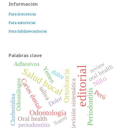
Información
Para lectores/as
Para autores/as
Para bibliotecarios/as
Palabras clave
review
Adhesivos
oral health
editorial
Yemen
Salud bucal
dolor
Ortodoncia
Niño
Caries dental
Odontólogos
Revisión sistemática
saliva
Periodontitis
Perú
Clorhexidina
Dolor
Odontología
Suero
Oral health
periodontitis