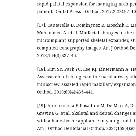
rapid palatal expansion for managing arch pe
patient. Dental Press J Orthod. 2017;22(3):97–10
[17]. Cantarella D, Dominguez R, Moschik C, M
Mohammed A. et al. Midfacial changes in the 
microimplant-supported skeletal expander, s
computed tomography images. Am J Orthod Den
2018;154(3):337–45.
[18]. Kim SY, Park YC, Lee KJ, Lintermann A, Ha
Assessment of changes in the nasal airway aft
miniscrew-assisted rapid maxillary expansion
Orthod. 2018;88(4):435–441.
[19]. Annarumma F, Posadino M, De Mari A, Dr
Gravina G, et al. Skeletal and dental changes 
with a bone-borne appliance in young and late
Am J Orthod Dentofacial Orthop. 2021;159(4):e3