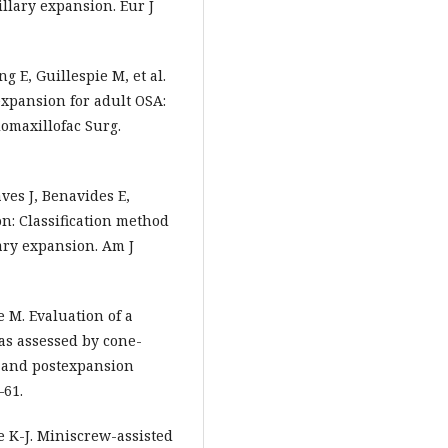
illary expansion. Eur J
ng E, Guillespie M, et al.
xpansion for adult OSA:
iomaxillofac Surg.
aves J, Benavides E,
n: Classification method
ary expansion. Am J
e M. Evaluation of a
 as assessed by cone-
 and postexpansion
–61.
e K-J. Miniscrew-assisted