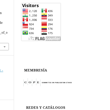
ón
de
l_of_o
MEMBRESÍA
 -
REDES Y CATÁLOGOS