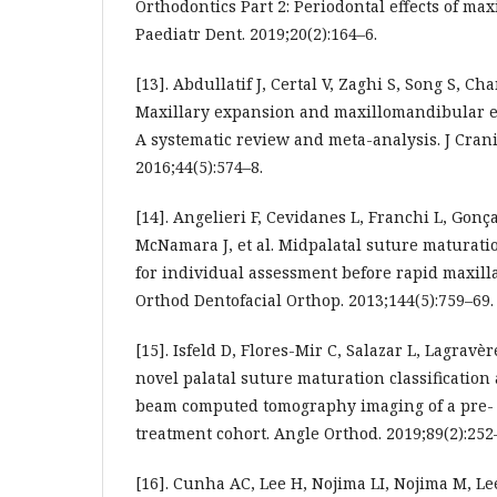
Orthodontics Part 2: Periodontal effects of max
Paediatr Dent. 2019;20(2):164–6.
[13]. Abdullatif J, Certal V, Zaghi S, Song S, Cha
Maxillary expansion and maxillomandibular e
A systematic review and meta-analysis. J Cran
2016;44(5):574–8.
[14]. Angelieri F, Cevidanes L, Franchi L, Gonç
McNamara J, et al. Midpalatal suture maturatio
for individual assessment before rapid maxill
Orthod Dentofacial Orthop. 2013;144(5):759–69.
[15]. Isfeld D, Flores-Mir C, Salazar L, Lagravèr
novel palatal suture maturation classification
beam computed tomography imaging of a pre-
treatment cohort. Angle Orthod. 2019;89(2):252
[16]. Cunha AC, Lee H, Nojima LI, Nojima M, Le