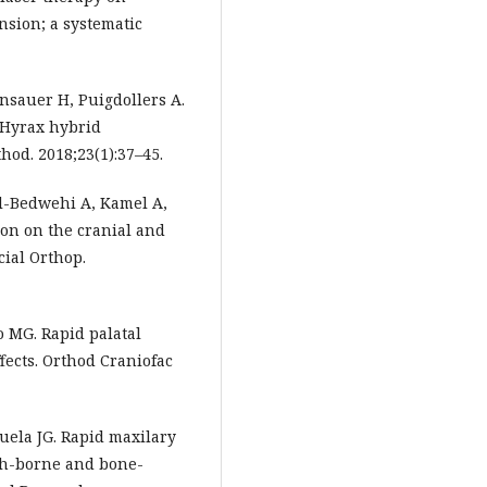
sion; a systematic
Winsauer H, Puigdollers A.
t Hyrax hybrid
thod. 2018;23(1):37–45.
 El-Bedwehi A, Kamel A,
sion on the cranial and
ial Orthop.
no MG. Rapid palatal
fects. Orthod Craniofac
zuela JG. Rapid maxilary
th-borne and bone-