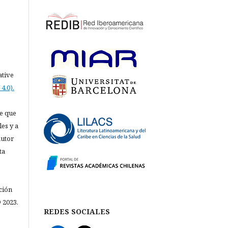
ative
4.0).
e que
les y a
autor
ta
ción
 2023.
REDES SOCIALES