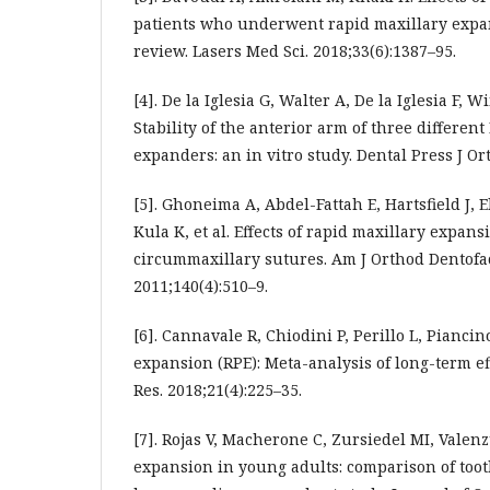
patients who underwent rapid maxillary expan
review. Lasers Med Sci. 2018;33(6):1387–95.
[4]. De la Iglesia G, Walter A, De la Iglesia F, 
Stability of the anterior arm of three differen
expanders: an in vitro study. Dental Press J Or
[5]. Ghoneima A, Abdel-Fattah E, Hartsfield J,
Kula K, et al. Effects of rapid maxillary expan
circummaxillary sutures. Am J Orthod Dentofac
2011;140(4):510–9.
[6]. Cannavale R, Chiodini P, Perillo L, Pianci
expansion (RPE): Meta-analysis of long-term ef
Res. 2018;21(4):225–35.
[7]. Rojas V, Macherone C, Zursiedel MI, Valen
expansion in young adults: comparison of too