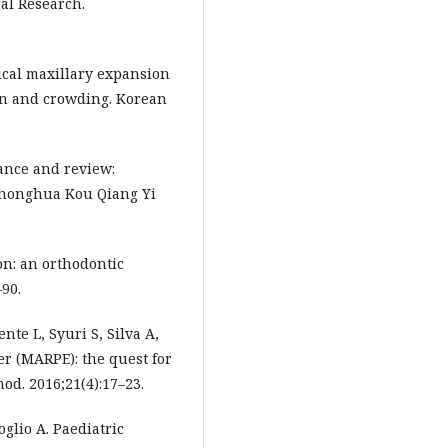
ral Research.
gical maxillary expansion
ion and crowding. Korean
vance and review:
 Zhonghua Kou Qiang Yi
on: an orthodontic
–90.
te L, Syuri S, Silva A,
er (MARPE): the quest for
od. 2016;21(4):17–23.
oglio A. Paediatric