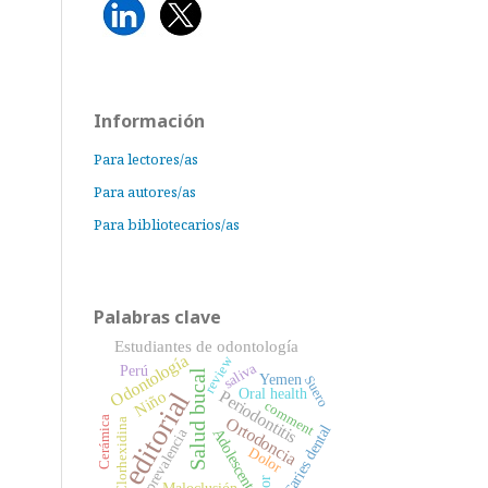
Información
Para lectores/as
Para autores/as
Para bibliotecarios/as
Palabras clave
Estudiantes de odontología
Odontología
review
saliva
Perú
Salud bucal
Yemen
Suero
Oral health
editorial
Niño
Periodontitis
comment
Ortodoncia
Cerámica
Clorhexidina
Caries dental
prevalencia
Adolescente
Dolor