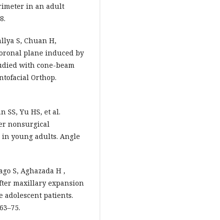
rimeter in an adult
8.
allya S, Chuan H,
coronal plane induced by
tudied with cone-beam
tofacial Orthop.
n SS, Yu HS, et al.
er nonsurgical
 in young adults. Angle
ago S, Aghazada H ,
after maxillary expansion
 adolescent patients.
63–75.