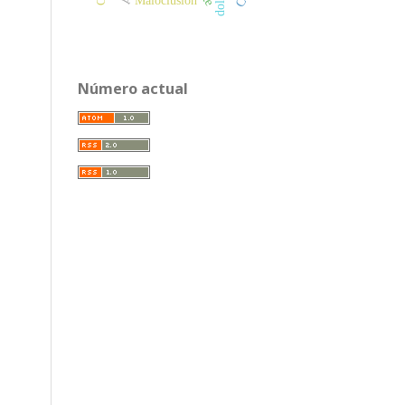
dolor
Maloclusión
Número actual