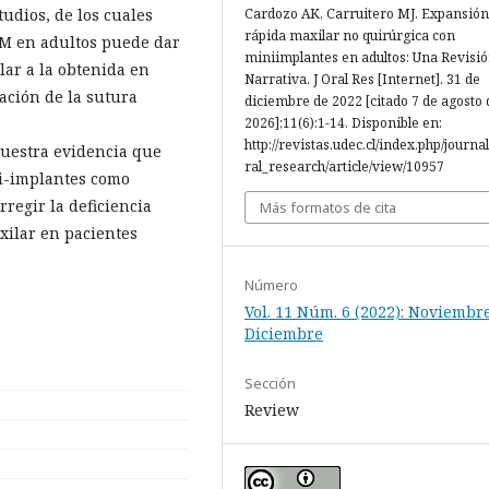
udios, de los cuales
Cardozo AK, Carruitero MJ. Expansión
rápida maxilar no quirúrgica con
RM en adultos puede dar
miniimplantes en adultos: Una Revisi
ar a la obtenida en
Narrativa. J Oral Res [Internet]. 31 de
ación de la sutura
diciembre de 2022 [citado 7 de agosto 
2026];11(6):1-14. Disponible en:
http://revistas.udec.cl/index.php/journa
muestra evidencia que
ral_research/article/view/10957
ni-implantes como
regir la deficiencia
Más formatos de cita
xilar en pacientes
Número
Vol. 11 Núm. 6 (2022): Noviembre
Diciembre
Sección
Review