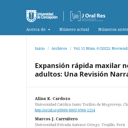
Acerca de
Número actual
Números anter
Inicio
/
Archivos
/
Vol. 11 Núm. 6 (2022): Noviem
Expansión rápida maxilar n
adultos: Una Revisión Narr
Alina K. Cardozo
Universidad Católica Santo Toribio de Mogrovejo, Chi
http://orcid.org/0000-0003-0966-1254
Marcos J. Carruitero
Universidad Privada Antenor Orrego, Trujillo, Perú