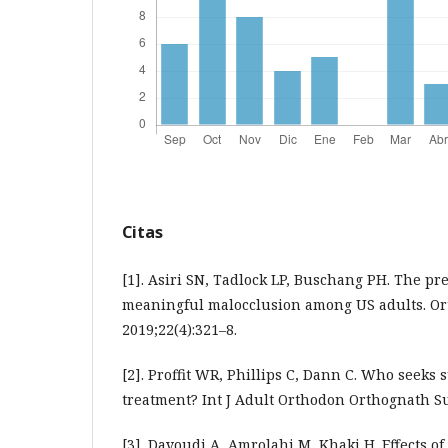
Citas
[1]. Asiri SN, Tadlock LP, Buschang PH. The pre
meaningful malocclusion among US adults. Ort
2019;22(4):321–8.
[2]. Proffit WR, Phillips C, Dann C. Who seeks 
treatment? Int J Adult Orthodon Orthognath Sur
[3]. Davoudi A, Amrolahi M, Khaki H. Effects of