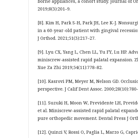
borne appliances, a cohort study. Journal of O
2019;8(3):201–9.
[8]. Kim H, Park S-H, Park JH, Lee K-J. Nonsur
in a 60-year-old patient with gingival recess
J Orthod. 2021;51(3):217–27.
[9]. Lyu CX, Yang L, Chen LL, Yu FY, Lu HP. Ad
miniscrew-assisted rapid palatal expansion.
Xue Za Zhi 2019;54(11):778–82.
[10]. Kasrovi PM, Meyer M, Nelson GD. Occlusi
perspective. J Calif Dent Assoc. 2000;28(10):780
[11]. Suzuki H, Moon W, Previdente LH, Previden
et al. Miniscrew-assisted rapid palatal expand
pure orthopedic movement. Dental Press J Orth
[12]. Quinzi V, Rossi O, Paglia L, Marzo G, Capri