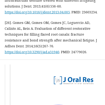
intraradicular dentine treated with different irrigating
solutions. J Dent. 2013;41(6):556-60.
https://doi.org/10.1016/j.jdent.2013.04.005
. PMID: 23603234.
[26]. Gomes GM, Gomes OM, Gomes JC, Loguercio AD,
Calixto AL, Reis A. Evaluation of different restorative
techniques for filling flared root canals: fracture
resistance and bond strength after mechanical fatigue. J
Adhes Dent. 2014;16(3):267-76.
https://doi.org/10.3290/j.jad.a31940
. PMID: 24779026.