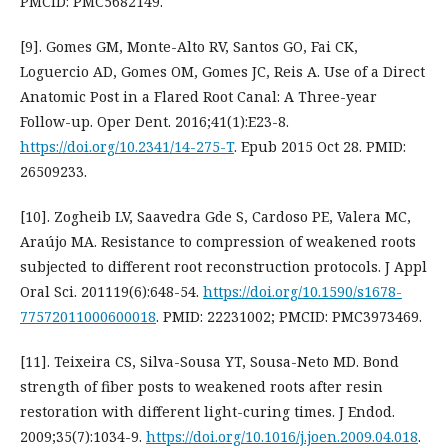
PMCID: PMC5682149.
[9]. Gomes GM, Monte-Alto RV, Santos GO, Fai CK,
Loguercio AD, Gomes OM, Gomes JC, Reis A. Use of a Direct
Anatomic Post in a Flared Root Canal: A Three-year
Follow-up. Oper Dent. 2016;41(1):E23-8.
https://doi.org/10.2341/14-275-T
. Epub 2015 Oct 28. PMID:
26509233.
[10]. Zogheib LV, Saavedra Gde S, Cardoso PE, Valera MC,
Araújo MA. Resistance to compression of weakened roots
subjected to different root reconstruction protocols. J Appl
Oral Sci. 201119(6):648-54.
https://doi.org/10.1590/s1678-
77572011000600018
. PMID: 22231002; PMCID: PMC3973469.
[11]. Teixeira CS, Silva-Sousa YT, Sousa-Neto MD. Bond
strength of fiber posts to weakened roots after resin
restoration with different light-curing times. J Endod.
2009;35(7):1034-9.
https://doi.org/10.1016/j.joen.2009.04.018
.