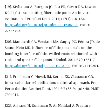
[19]. Stylianou A, Burgess JO, Liu PR, Givan DA, Lawson
NC. Light-transmitting fiber optic posts: An in vitro
evaluation. J Prosthet Dent. 2017;117(1):116-123.
https://doi.org/10.1016/j.prosdent.2016.06.020
. PMID:
27646793.
[20]. Manicardi CA, Versiani MA, Saquy PC, Pécora JD, de
Sousa-Neto MD. Influence of filling materials on the
bonding interface of thin-walled roots reinforced with
resin and quartz fiber posts. J Endod. 2011;37(4):531-7.
https://doi.org/10.1016/j.joen.2010.12.009
. PMID: 21419304.
[21]. Freedman G, Novak IM, Serota KS, Glassman GD.
Intra-radicular rehabilitation: a clinical approach. Pract
Perio-dontics Aesthet Dent. 1994;6(5):33-9; quiz 40. PMID:
7994014.
[22]. Alarami N, Sulaiman E, Al-Haddad A. Fracture