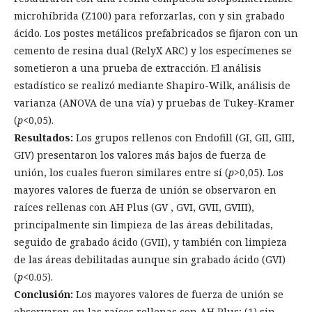
microhíbrida (Z100) para reforzarlas, con y sin grabado
ácido. Los postes metálicos prefabricados se fijaron con un
cemento de resina dual (RelyX ARC) y los especímenes se
sometieron a una prueba de extracción. El análisis
estadístico se realizó mediante Shapiro-Wilk, análisis de
varianza (ANOVA de una vía) y pruebas de Tukey-Kramer
(
p
<0,05).
Resultados:
Los grupos rellenos con Endofill (GI, GII, GIII,
GIV) presentaron los valores más bajos de fuerza de
unión, los cuales fueron similares entre sí (
p
>0,05). Los
mayores valores de fuerza de unión se observaron en
raíces rellenas con AH Plus (GV , GVI, GVII, GVIII),
principalmente sin limpieza de las áreas debilitadas,
seguido de grabado ácido (GVII), y también con limpieza
de las áreas debilitadas aunque sin grabado ácido (GVI)
(
p
<0.05).
Conclusión:
Los mayores valores de fuerza de unión se
observaron en las raíces rellenas con AH Plus; (1) sin