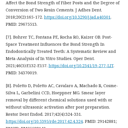
Affect the Bond Strength of Fiber Posts and the Degree of
Conversion of Two Resin Cements. J Adhes Dent.
2018;20(2):165-172.
https://doi.org/10.3290/j.jad.a40301
.
PMID: 29675513.
[7]. Bohrer TC, Fontana PE, Rocha RO, Kaizer OB. Post-
Space Treatment Influences the Bond Strength In
Endodontically Treated Teeth: A Systematic Review and
Meta-Analysis of In Vitro Studies. Oper Dent.
2021;46(3):E132-E157.
https://doi.org/10.2341/19-277-LIT
.
PMID: 34370019.
[8]. Poletto D, Poletto AC, Cavalaro A, Machado R, Cosme-
Silva L, Garbelini CCD, Hoeppner MG. Smear layer
removal by different chemical solutions used with or
without ultrasonic activation after post preparation.
Restor Dent Endod. 2017;42(4):324-331.
https://doi.org/10.5395/rde.2017.42.4.324
. PMID: 29142881;